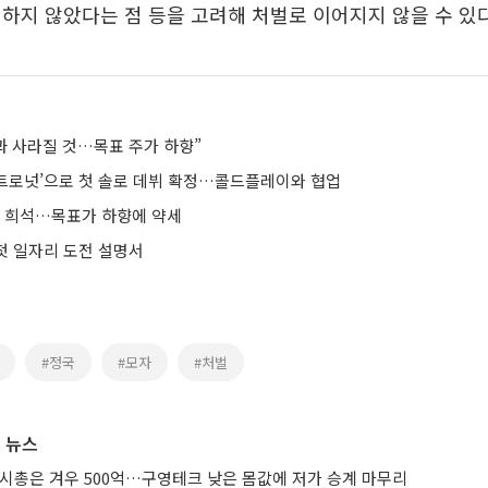
하지 않았다는 점 등을 고려해 처벌로 이어지지 않을 수 있다
효과 사라질 것…목표 주가 하향”
아스트로넛’으로 첫 솔로 데뷔 확정…콜드플레이와 협업
효과 희석…목표가 하향에 약세
 첫 일자리 도전 설명서
#정국
#모자
#처벌
 뉴스
 시총은 겨우 500억…구영테크 낮은 몸값에 저가 승계 마무리