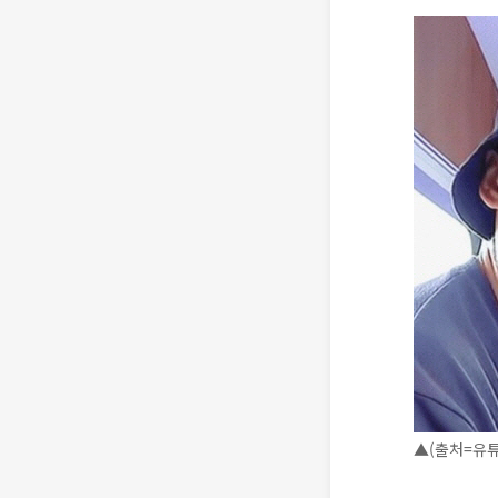
▲(출처=유튜