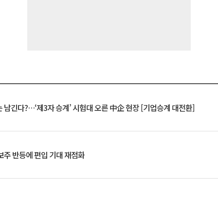
 남긴다?…‘제3자 승계’ 시험대 오른 中企 현장 [기업승계 대전환]
후보주 반등에 편입 기대 재점화