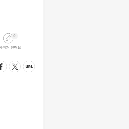
0
가취재 원해요