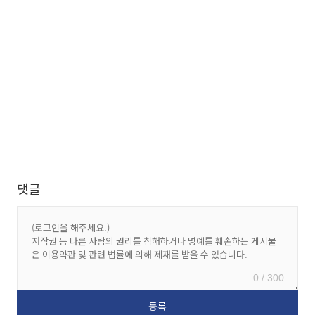
댓글
0 / 300