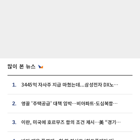
많이 본 뉴스
3445억 자사주 지급 마쳤는데...삼성전자 DX노조, 뒤늦은 '떼쓰기 집회'
1.
영끌 '주택공급' 대책 임박⋯비아파트·도심복합까지 총동원
2.
이란, 미국에 호르무즈 합의 조건 제시…美 “경기 아직 안 끝나” [종합]
3.