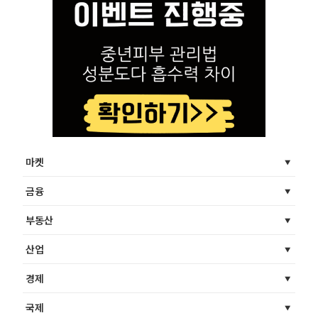
마켓
금융
부동산
산업
경제
국제