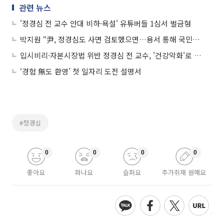
관련 뉴스
'정경심 전 교수 안대 비하·욕설' 유튜버들 1심서 벌금형
박지원 “尹, 정경심도 사면 검토했으면…용서 통해 국민대통합해야”
입시비리·자본시장법 위반 정경심 전 교수, '건강악화'로 형집행정지 신청
‘경험 無도 환영’ 첫 일자리 도전 설명서
#정경심
0
0
0
0
좋아요
화나요
슬퍼요
추가취재 원해요