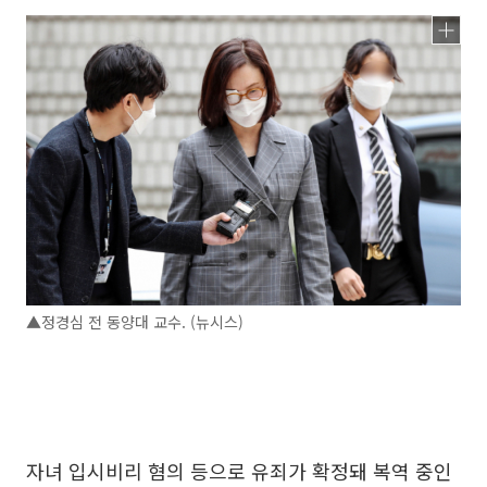
▲정경심 전 동양대 교수. (뉴시스)
자녀 입시비리 혐의 등으로 유죄가 확정돼 복역 중인