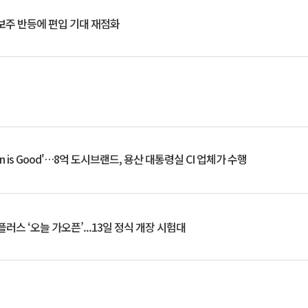
후보주 반등에 편입 기대 재점화
an is Good'…8억 도시브랜드, 용산 대통령실 CI 업체가 수행
플러스 ‘오늘 가오픈’...13일 정식 개장 시험대