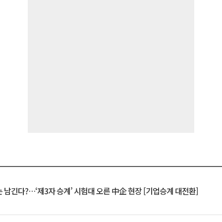
 남긴다?…‘제3자 승계’ 시험대 오른 中企 현장 [기업승계 대전환]