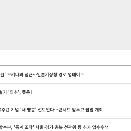
돌핀' 오키나와 접근…일본기상청 경로 업데이트
절기 '입추', 뜻은?
20주년 기념 '새 뱅봉' 선보인다⋯콘서트 앞두고 팝업 개최
합수본, '통계 조작' 서울·경기·충북 선관위 등 추가 압수수색