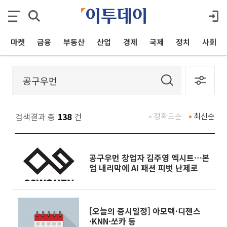
마켓
금융
부동산
산업
경제
국제
정치
사회
검색결과 총
138
건
정확도순
최신순
공구우먼 창업자 김주영 엑시트…본
업 내리막에 AI 패션 피벗 난제로
[오늘의 증시일정] 아모텍·디젠스
·KNN·쏘카 등