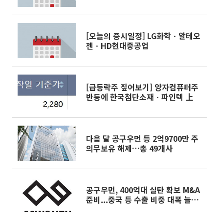
[오늘의 증시일정] LG화학ㆍ알테오
젠ㆍHD현대중공업
[급등락주 짚어보기] 양자컴퓨터주
반등에 한국첨단소재ㆍ파인텍 上
다음 달 공구우먼 등 2억9700만 주
의무보유 해제…총 49개사
공구우먼, 400억대 실탄 확보 M&A
준비...중국 등 수출 비중 대폭 늘린
다