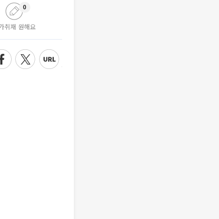
0
가취재 원해요