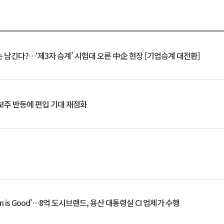
 남긴다?…‘제3자 승계’ 시험대 오른 中企 현장 [기업승계 대전환]
후보주 반등에 편입 기대 재점화
an is Good'…8억 도시브랜드, 용산 대통령실 CI 업체가 수행