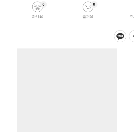
0
0
화나요
슬퍼요
추