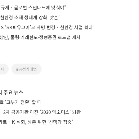
 규제…글로벌 스탠다드에 맞춰야”
 친환경 소재 생태계 강화 ‘맞손’
NS ‘SK피유코어’로 사명 변경…친환경 사업 확대
예상안, 풀링·거래한도·정형증권 로드맵 제시
회사
#공정거래법
 주요 뉴스
 ‘고부가 전환’ 할 때
⋯2차 공공기관 이전 '2030 엑소더스' 뇌관
로⋯K-석화, 생존 위한 '선택과 집중'