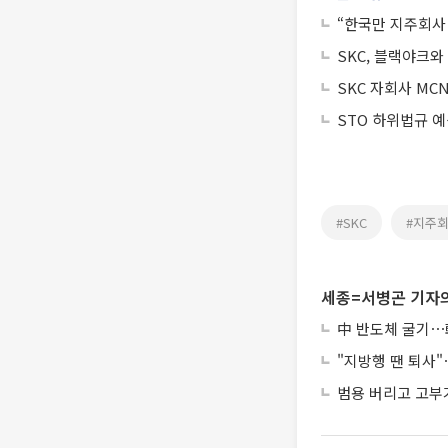
“한국만 지주회사
SKC, 블랙야크와
SKC 자회사 MC
STO 하위법규 
#SKC
#지주
세종=서병곤 기자의
中 반도체 굴기⋯韓
"지방행 땐 퇴사"
범용 버리고 고부가