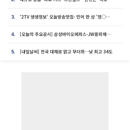
'2TV 생생정보' 오늘방송맛집- 민어 한 상 '청○○○' vs 전복 한 상 '명○'
3.
[오늘의 주요공시] 삼성바이오에피스·JW중외제약·한미반도체·SK바이오사이언스 등
4.
[내일날씨] 전국 대체로 맑고 무더위…낮 최고 34도
5.