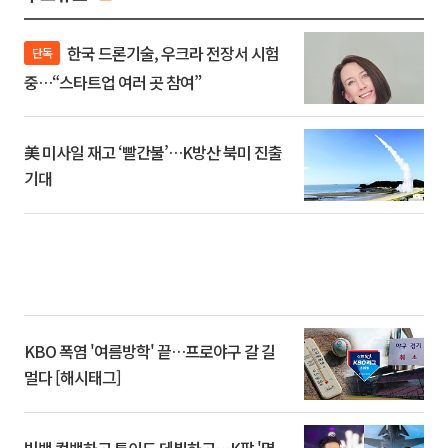
한국 드론기술, 우크라 전장서 시험
단독
중…“스타트업 여러 곳 참여”
美 미사일 재고 ‘빨간불’…K방산 북미 진출
기대
KBO 폭염 '여름방학' 끝…프로야구 갈 길
멀다 [해시태그]