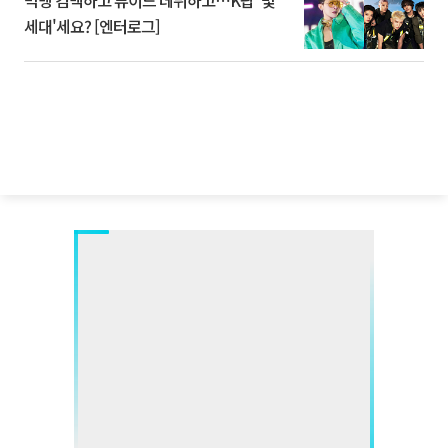
빅뱅 컴백하고 튜이드 데뷔하고⋯K팝 '몇
세대'세요? [엔터로그]