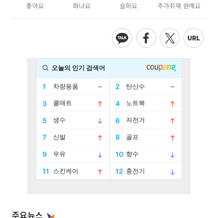
좋아요
화나요
슬퍼요
추가취재 원해요
주요뉴스