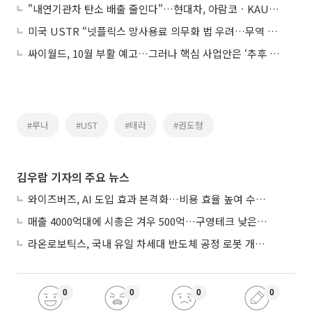
"내연기관차 탄소 배출 줄인다"…현대차, 아람코ㆍKAUST와 공동 연구
미국 USTR “넷플릭스 망사용료 의무화 법 우려…무역 장벽 가능성”
싸이월드, 10월 부활 예고…그러나 핵심 사업안은 ‘추후 공개’
#루나
#UST
#테라
#권도형
김우람 기자의 주요 뉴스
와이즈버즈, AI 도입 효과 본격화…비용 효율 높여 수익성 개선
매출 4000억대에 시총은 겨우 500억…구영테크 낮은 몸값에 저가 승계 마무리
라온로보틱스, 국내 유일 차세대 반도체 공정 로봇 개발 ‘고객사 테스트 진행’
0
0
0
0