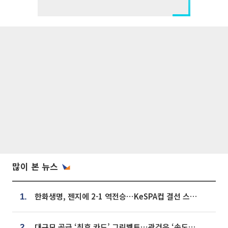
많이 본 뉴스
한화생명, 젠지에 2-1 역전승⋯KeSPA컵 결선 스테이지 2 직행
1.
대규모 공급 ‘최후 카드’ 그린벨트⋯관건은 ‘속도’ [주택공급 승부수의 조건]
2.