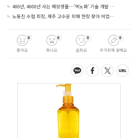
400년, 4000년 사는 해양생물⋯'역노화' 기술 개발 추진
노동진 수협 회장, 제주 고수온 피해 현장 찾아 어업인 지원 점검
0
0
0
0
좋아요
화나요
슬퍼요
추가취재 원해요