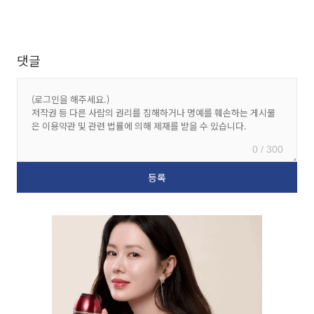
댓글
0 / 300