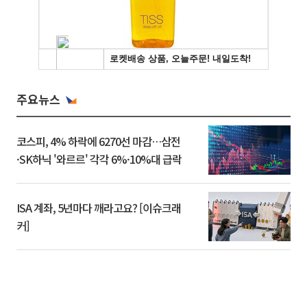
주요뉴스
코스피, 4% 하락에 6270선 마감…삼전
·SK하닉 '와르르' 각각 6%·10%대 급락
ISA 계좌, 5년마다 깨라고요? [이슈크래
커]