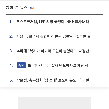
많이 본 뉴스
포스코퓨처엠, LFP 시장 뚫었다…배터리사와 대규모 장기 공급 합의
1.
아옳이, 한의사 김형배와 벌써 200일⋯꽃다발 들고 "프러포즈 아냐"
2.
추미애 "복지가 아니라 도민이 늘었다"…재정난 책임론 정면돌파
3.
軍 "한ㆍ미, 北 발사 탄도미사일 제원 정밀분석 중"
속보
4.
박문성, 축구협회 '성 접대' 보도에 분노…"다 말아먹으려고 작정했나"
5.