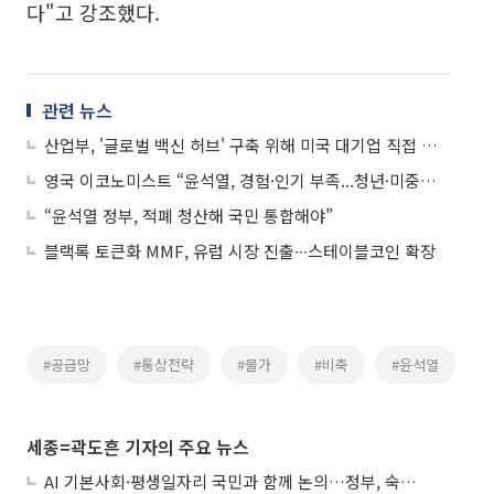
다"고 강조했다.
관련 뉴스
산업부, '글로벌 백신 허브' 구축 위해 미국 대기업 직접 설득
영국 이코노미스트 “윤석열, 경험·인기 부족...청년·미중관계 등 난제 산적”
“윤석열 정부, 적폐 청산해 국민 통합해야”
블랙록 토큰화 MMF, 유럽 시장 진출∙∙∙스테이블코인 확장
#공급망
#통상전략
#물가
#비축
#윤석열
세종=곽도흔 기자의 주요 뉴스
AI 기본사회·평생일자리 국민과 함께 논의…정부, 숙의공론화 착수