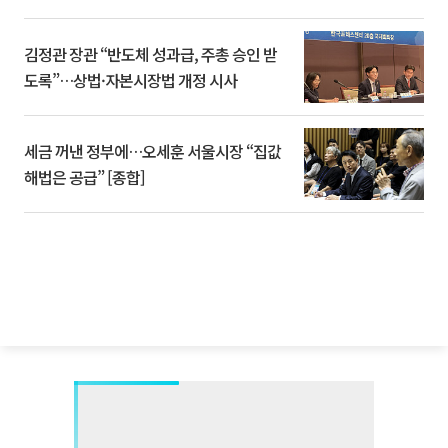
김정관 장관 “반도체 성과급, 주총 승인 받
도록”…상법·자본시장법 개정 시사
세금 꺼낸 정부에…오세훈 서울시장 “집값
해법은 공급” [종합]