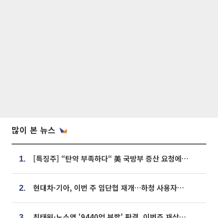
많이 본 뉴스
[특징주] “탄약 부족하다“ 美 국방부 증산 요청에⋯국내 방산주 급등세
1.
현대차·기아, 이번 주 임단협 재개…하청 사용자성 재심도 ‘변수’
2.
최태원·노소영 '9440억 분할' 판결, 이번주 재상고 여부 주목
3.