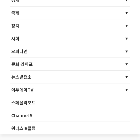
경제
국제
정치
사회
오피니언
문화·라이프
뉴스발전소
이투데이TV
스페셜리포트
Channel 5
위너스IR클럽