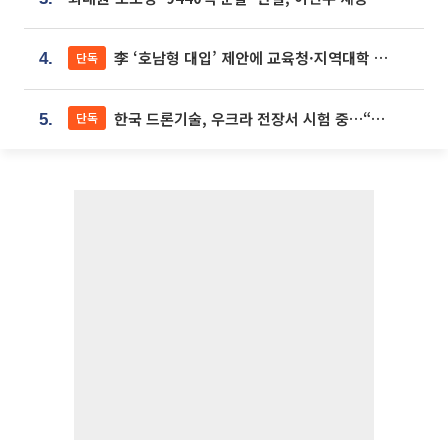
李 ‘호남형 대입’ 제안에 교육청·지역대학 서·논술형 입시 연계 '착수'
단독
4.
한국 드론기술, 우크라 전장서 시험 중…“스타트업 여러 곳 참여”
단독
5.