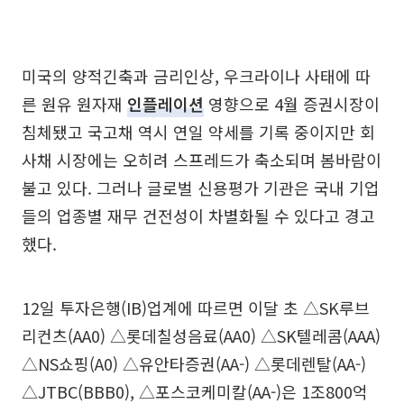
미국의 양적긴축과 금리인상, 우크라이나 사태에 따
른 원유 원자재
인플레이션
영향으로 4월 증권시장이
침체됐고 국고채 역시 연일 약세를 기록 중이지만 회
사채 시장에는 오히려 스프레드가 축소되며 봄바람이
불고 있다. 그러나 글로벌 신용평가 기관은 국내 기업
들의 업종별 재무 건전성이 차별화될 수 있다고 경고
했다.
12일 투자은행(IB)업계에 따르면 이달 초 △SK루브
리컨츠(AA0) △롯데칠성음료(AA0) △SK텔레콤(AAA)
△NS쇼핑(A0) △유안타증권(AA-) △롯데렌탈(AA-)
△JTBC(BBB0), △포스코케미칼(AA-)은 1조800억