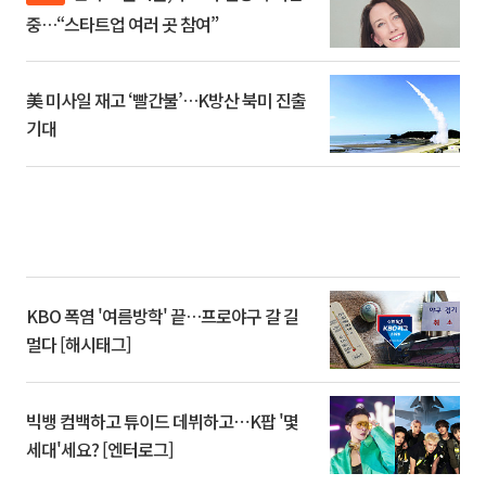
중…“스타트업 여러 곳 참여”
美 미사일 재고 ‘빨간불’…K방산 북미 진출
기대
KBO 폭염 '여름방학' 끝…프로야구 갈 길
멀다 [해시태그]
빅뱅 컴백하고 튜이드 데뷔하고⋯K팝 '몇
세대'세요? [엔터로그]