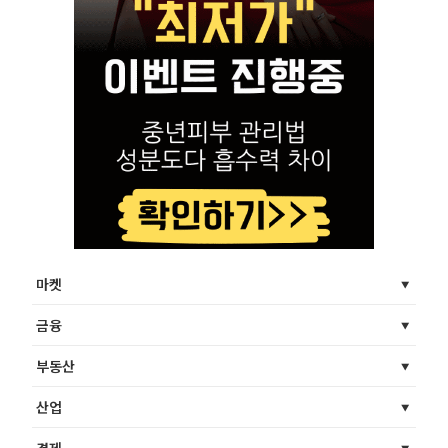
마켓
금융
부동산
산업