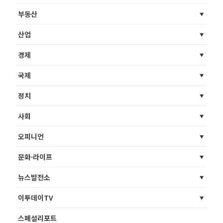
부동산
산업
경제
국제
정치
사회
오피니언
문화·라이프
뉴스발전소
이투데이TV
스페셜리포트