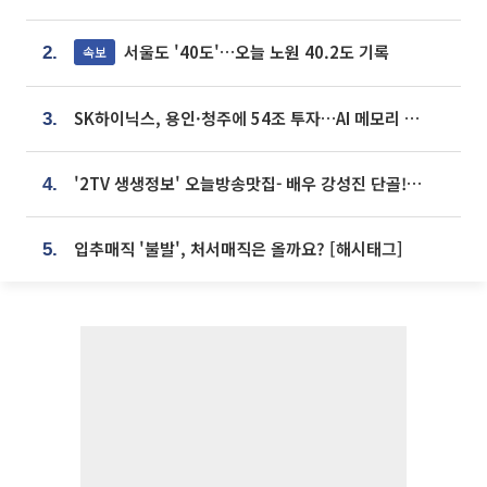
서울도 '40도'…오늘 노원 40.2도 기록
속보
2.
SK하이닉스, 용인·청주에 54조 투자…AI 메모리 생산기지 키운다
3.
'2TV 생생정보' 오늘방송맛집- 배우 강성진 단골! 쌀국수ㆍ푸팟퐁 커리 맛집 '블○○○'
4.
입추매직 '불발', 처서매직은 올까요? [해시태그]
5.