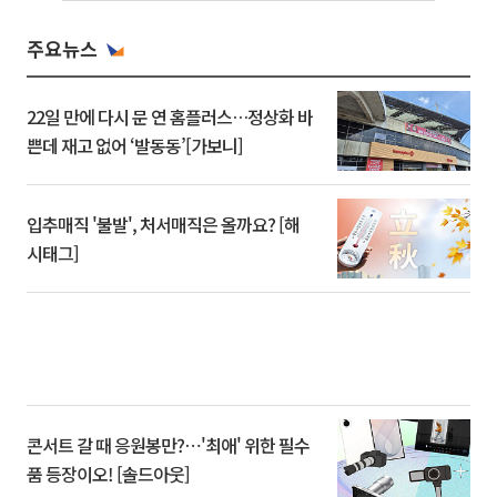
주요뉴스
22일 만에 다시 문 연 홈플러스…정상화 바
쁜데 재고 없어 ‘발동동’[가보니]
입추매직 '불발', 처서매직은 올까요? [해
시태그]
콘서트 갈 때 응원봉만?⋯'최애' 위한 필수
품 등장이오! [솔드아웃]