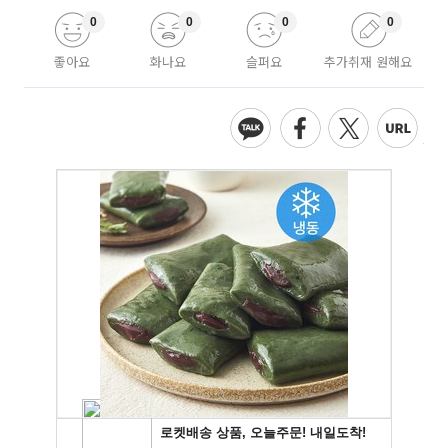
0
0
0
0
좋아요
화나요
슬퍼요
추가취재 원해요