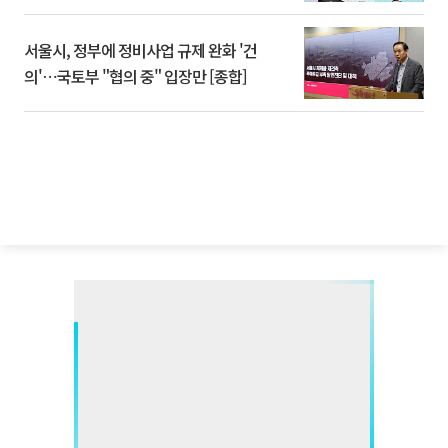
서울시, 정부에 정비사업 규제 완화 '건
의'⋯국토부 "협의 중" 입장만 [종합]