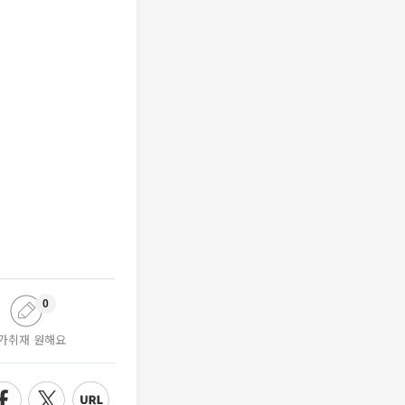
0
가취재 원해요