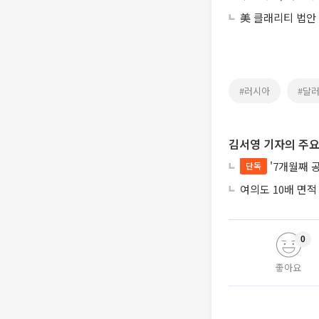
美 클래리티 법안
#러시아
#달
김서영 기자의 주요
'7개월째 
단독
여의도 10배 면적
0
좋아요