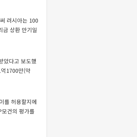
써 러시아는 100
원리금 상환 만기일
급받았다고 보도했
억1700만(약
 이를 허용할지에
JP모건의 평가를