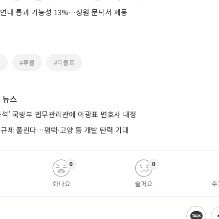
 연내 통과 가능성 13%…상원 문턱서 제동
러
#루블
#디폴트
 뉴스
공석' 국방부 법무관리관에 이광표 변호사 내정
 규제 풀린다…평택·고양 등 개발 탄력 기대
0
0
화나요
슬퍼요
추