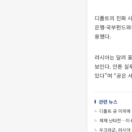
디폴트의 진짜 시
은행·국부펀드와의
용했다.
러시아는 달러 표
보인다. 안톤 실
있다”며 “공은 
관련 뉴스
디폴트 공 미국에 
제재 난타전…미·E
우크라군, 러시아