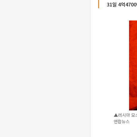
31일 4억470
▲러시아 모스
연합뉴스