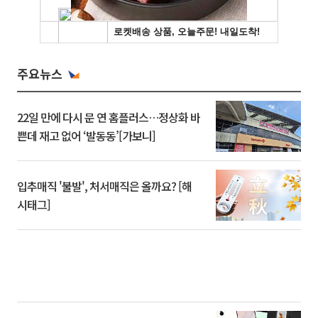
주요뉴스
22일 만에 다시 문 연 홈플러스…정상화 바
쁜데 재고 없어 ‘발동동’[가보니]
입추매직 '불발', 처서매직은 올까요? [해
시태그]