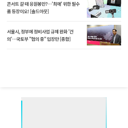
콘서트 갈 때 응원봉만?⋯'최애' 위한 필수
품 등장이오! [솔드아웃]
서울시, 정부에 정비사업 규제 완화 '건
의'⋯국토부 "협의 중" 입장만 [종합]