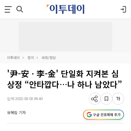
이투데이
정치
국회/정당
'尹-安ㆍ李-金' 단일화 지켜본 심
상정 “안타깝다…나 하나 남았다”
입력 2022-03-03 09:40
유혜림 기자
구글 선호매체 추가