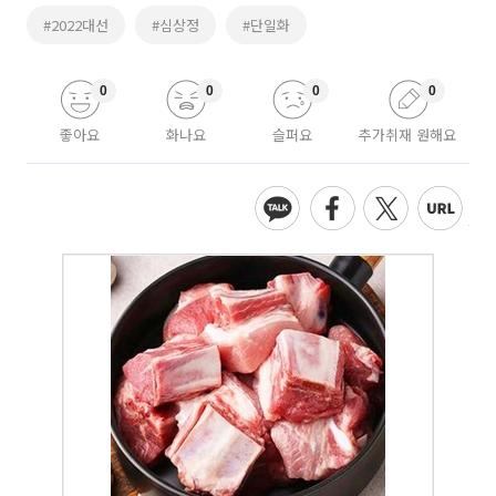
#2022대선
#심상정
#단일화
0
0
0
0
좋아요
화나요
슬퍼요
추가취재 원해요