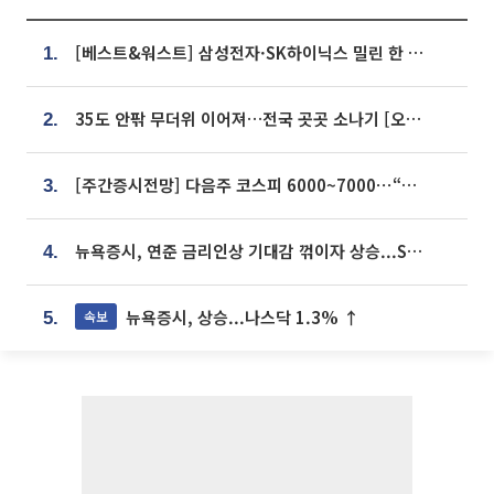
[베스트&워스트] 삼성전자·SK하이닉스 밀린 한 주…상상인증권은 85% 급등
1.
35도 안팎 무더위 이어져…전국 곳곳 소나기 [오늘 날씨]
2.
[주간증시전망] 다음주 코스피 6000~7000⋯“外人 수급은 정책이 변수”
3.
뉴욕증시, 연준 금리인상 기대감 꺾이자 상승...S&P500 사상 최고치 [종합]
4.
뉴욕증시, 상승...나스닥 1.3% ↑
속보
5.