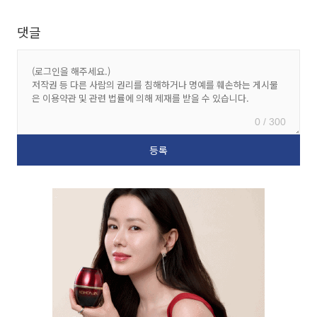
댓글
0 / 300