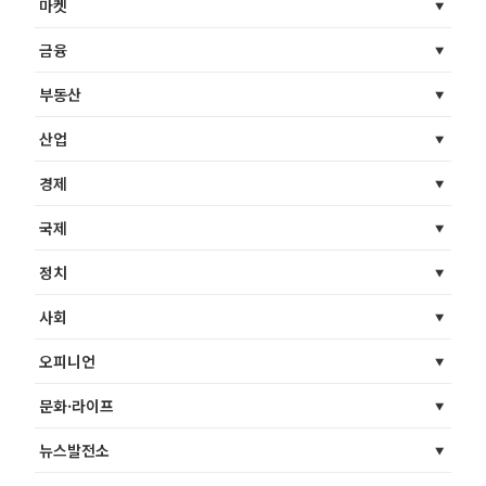
마켓
금융
부동산
산업
경제
국제
정치
사회
오피니언
문화·라이프
뉴스발전소