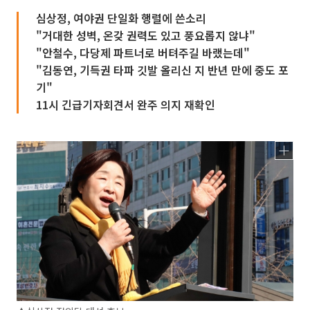
심상정, 여야권 단일화 행렬에 쓴소리
"거대한 성벽, 온갖 권력도 있고 풍요롭지 않냐"
"안철수, 다당제 파트너로 버텨주길 바랬는데"
"김동연, 기득권 타파 깃발 올리신 지 반년 만에 중도 포
기"
11시 긴급기자회견서 완주 의지 재확인