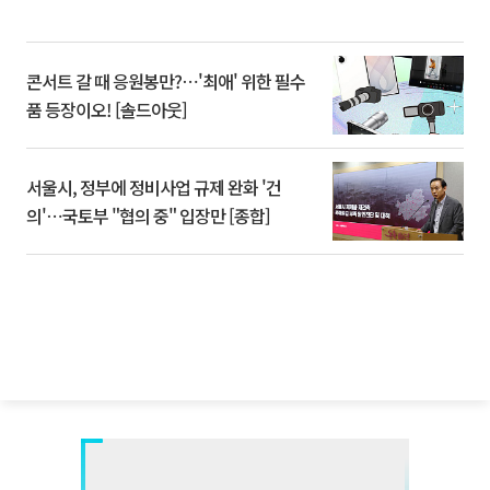
콘서트 갈 때 응원봉만?⋯'최애' 위한 필수
품 등장이오! [솔드아웃]
서울시, 정부에 정비사업 규제 완화 '건
의'⋯국토부 "협의 중" 입장만 [종합]