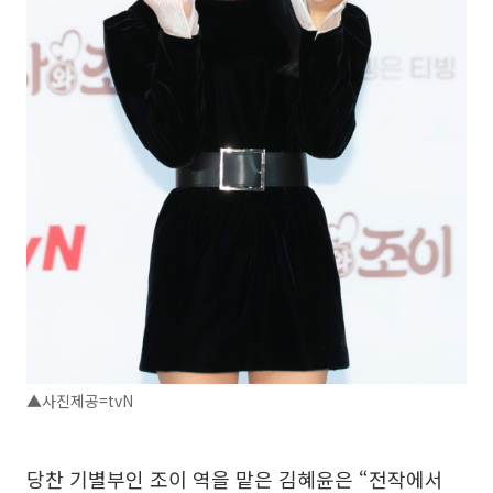
▲사진제공=tvN
당찬 기별부인 조이 역을 맡은 김혜윤은 “전작에서