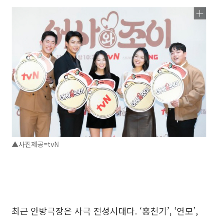
▲사진제공=tvN
최근 안방극장은 사극 전성시대다. ‘홍천기’, ‘연모’,