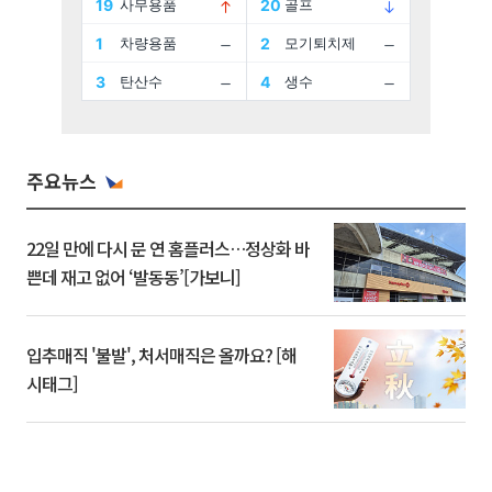
주요뉴스
22일 만에 다시 문 연 홈플러스…정상화 바
쁜데 재고 없어 ‘발동동’[가보니]
입추매직 '불발', 처서매직은 올까요? [해
시태그]