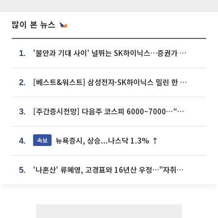
많이 본 뉴스
'불안과 기대 사이' 널뛰는 SK하이닉스…증권가 "HBM4·LTA 기반 펀터멘털 견고"
1.
[베스트&워스트] 삼성전자·SK하이닉스 밀린 한 주…상상인증권은 85% 급등
2.
[주간증시전망] 다음주 코스피 6000~7000⋯“外人 수급은 정책이 변수”
3.
뉴욕증시, 상승...나스닥 1.3% ↑
속보
4.
'나혼산' 류혜영, 고경표와 16년산 우정…"자취방서 부모님과 마주쳐"
5.