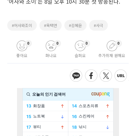
‘어사와 조이’는 8일 오후 10시 30분 첫 방송된다.
#어사와조이
#옥택연
#김혜윤
#사극
0
0
0
0
좋아요
화나요
슬퍼요
추가취재 원해요