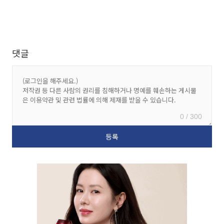
댓글
0 / 300