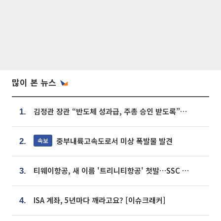
많이 본 뉴스
김정관 장관 “반도체 성과급, 주총 승인 받도록”…상법·자본시장법 개정 시사
1.
중부내륙고속도로서 미상 폭발물 발견
속보
2.
티웨이항공, 새 이름 '트리니티항공' 첫발…SSC 전략 본격화
3.
ISA 계좌, 5년마다 깨라고요? [이슈크래커]
4.