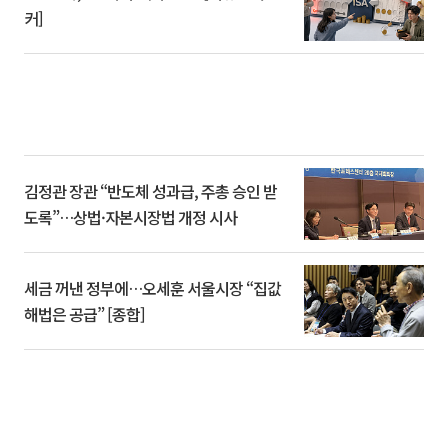
커]
김정관 장관 “반도체 성과급, 주총 승인 받
도록”…상법·자본시장법 개정 시사
세금 꺼낸 정부에…오세훈 서울시장 “집값
해법은 공급” [종합]