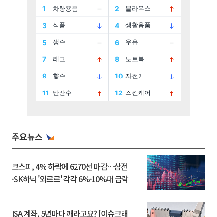
주요뉴스
코스피, 4% 하락에 6270선 마감…삼전
·SK하닉 '와르르' 각각 6%·10%대 급락
ISA 계좌, 5년마다 깨라고요? [이슈크래