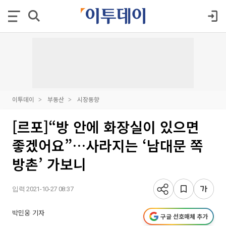
이투데이
부동산
시장동향
[르포]“방 안에 화장실이 있으면
좋겠어요”…사라지는 ‘남대문 쪽
방촌’ 가보니
입력 2021-10-27 08:37
박민웅 기자
구글 선호매체 추가