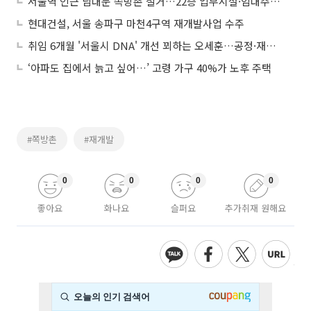
서울역 인근 남대문 쪽방촌 철거…22층 업무시설·임대주택 조성
현대건설, 서울 송파구 마천4구역 재개발사업 수주
취임 6개월 '서울시 DNA' 개선 꾀하는 오세훈…공정·재개발 규제 방점
‘아파도 집에서 늙고 싶어…’ 고령 가구 40%가 노후 주택
#쪽방촌
#재개발
0
0
0
0
좋아요
화나요
슬퍼요
추가취재 원해요