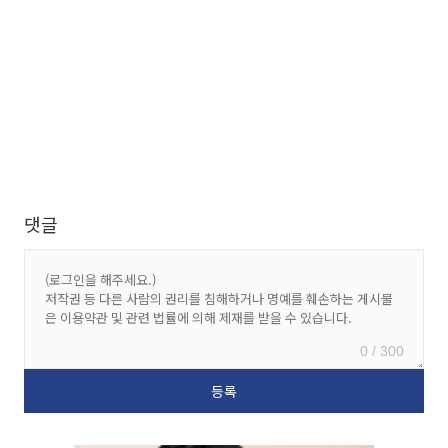
댓글
0 / 300