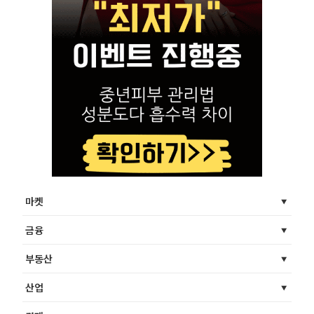
마켓
금융
부동산
산업