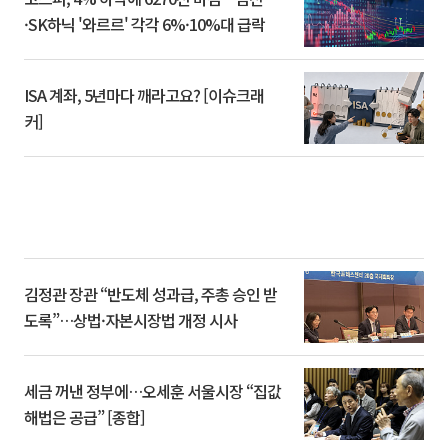
·SK하닉 '와르르' 각각 6%·10%대 급락
ISA 계좌, 5년마다 깨라고요? [이슈크래
커]
김정관 장관 “반도체 성과급, 주총 승인 받
도록”…상법·자본시장법 개정 시사
세금 꺼낸 정부에…오세훈 서울시장 “집값
해법은 공급” [종합]