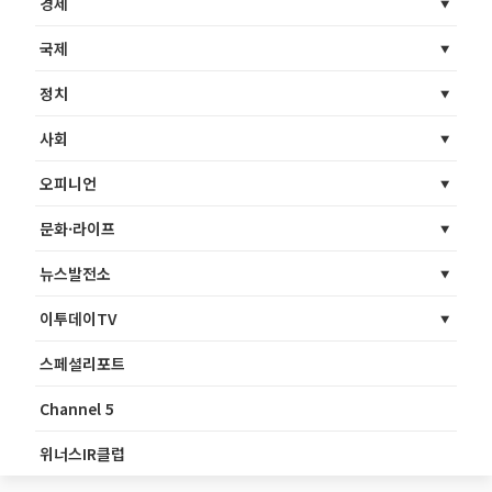
경제
국제
정치
사회
오피니언
문화·라이프
뉴스발전소
이투데이TV
스페셜리포트
Channel 5
위너스IR클럽