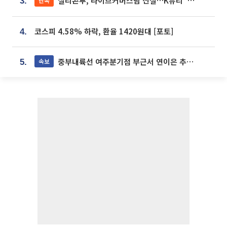
실리콘투, 라이브커머스팀 신설…K뷰티 ‘글로벌 판매망’ 확대[K뷰티 라방戰]
단독
3.
코스피 4.58% 하락, 환율 1420원대 [포토]
4.
중부내륙선 여주분기점 부근서 연이은 추돌사고 발생
속보
5.