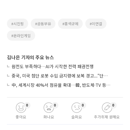
#시진핑
#공동부유
#홍색규제
#이연걸
#온라인게임
김나은 기자의 주요 뉴스
원전도 부족하다…AI가 시작한 전력 패권전쟁
중국, 미국 첨단 로봇 수입 금지령에 보복 경고...“단호히 대응”
中, 세계시장 40%서 점유율 확대…韓, 반도체·TV 등 4개 품목 1위
0
0
0
0
좋아요
화나요
슬퍼요
추가취재 원해요