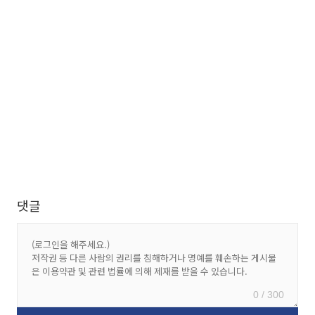
댓글
0 / 300