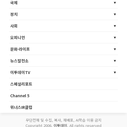
국제
정치
사회
오피니언
문화·라이프
뉴스발전소
이투데이TV
스페셜리포트
Channel 5
위너스IR클럽
무단전재 및 수집, 복사, 재배포, AI학습 이용 금지
Copyright 2006.
이투데이
. All rights reserved