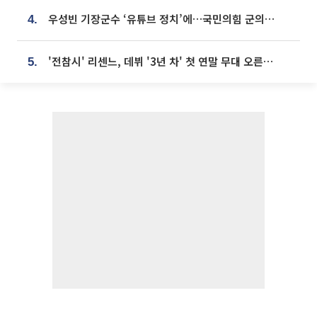
우성빈 기장군수 ‘유튜브 정치’에…국민의힘 군의원들 집단 반발
4.
'전참시' 리센느, 데뷔 '3년 차' 첫 연말 무대 오른다⋯"그동안 섭외 안 와"
5.