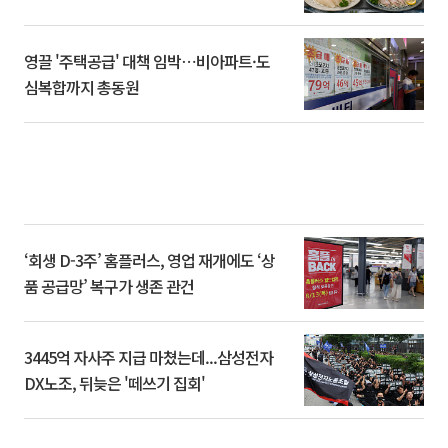
영끌 '주택공급' 대책 임박⋯비아파트·도
심복합까지 총동원
‘회생 D-3주’ 홈플러스, 영업 재개에도 ‘상
품 공급망’ 복구가 생존 관건
3445억 자사주 지급 마쳤는데...삼성전자
DX노조, 뒤늦은 '떼쓰기 집회'