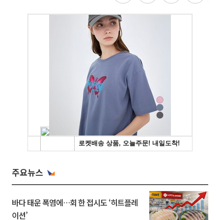
주요뉴스
바다 태운 폭염에…회 한 접시도 ‘히트플레
이션’