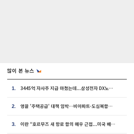
많이 본 뉴스
3445억 자사주 지급 마쳤는데...삼성전자 DX노조, 뒤늦은 '떼쓰기 집회'
1.
영끌 '주택공급' 대책 임박⋯비아파트·도심복합까지 총동원
2.
이란 “호르무즈 새 항로 합의 매우 근접...미국 배상 먼저”
3.