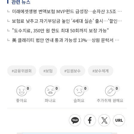
관련 뉴스
미래에셋생명 변액보험 MVP펀드 급성장…순자산 3.5조 돌파
보험료 낮추고 자기부담금 높인 '4세대 실손' 출시…'할인제도' 유지
"도수치료, 350만 원 한도 최대 50회까지 보장 가능"
美 클래리티 법안 연내 통과 가능성 13%…상원 문턱서 제동
#금융위원회
#보험
#임원보수
#보수체계
0
0
0
0
좋아요
화나요
슬퍼요
추가취재 원해요