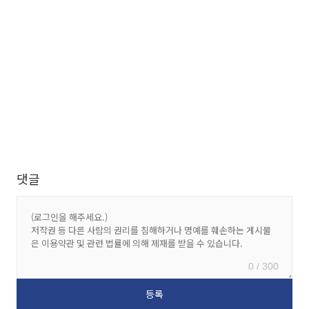
댓글
0 / 300