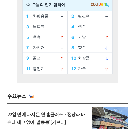
주요뉴스
22일 만에 다시 문 연 홈플러스…정상화 바
쁜데 재고 없어 ‘발동동’[가보니]