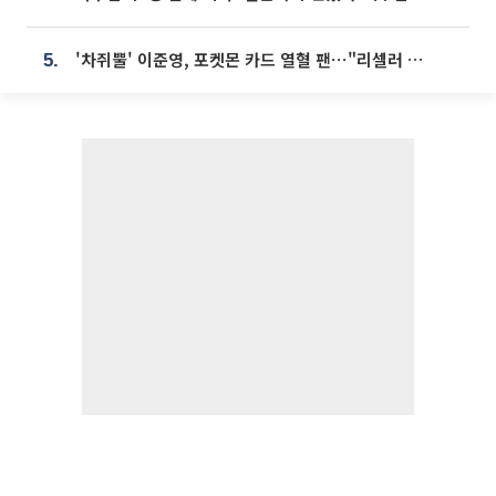
'차쥐뿔' 이준영, 포켓몬 카드 열혈 팬⋯"리셀러 처단할 것"
5.