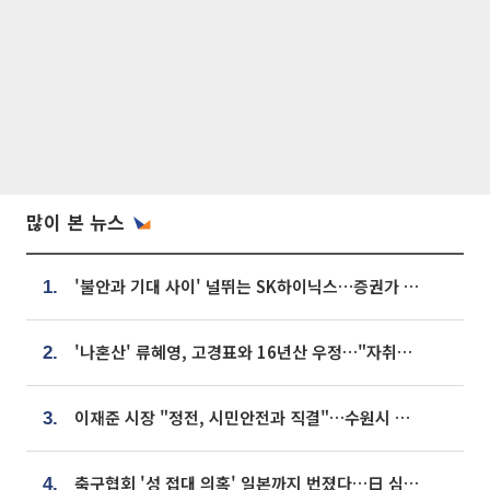
많이 본 뉴스
'불안과 기대 사이' 널뛰는 SK하이닉스…증권가 "HBM4·LTA 기반 펀터멘털 견고"
1.
'나혼산' 류혜영, 고경표와 16년산 우정…"자취방서 부모님과 마주쳐"
2.
이재준 시장 "정전, 시민안전과 직결"…수원시 비상대응체계 가동
3.
축구협회 '성 접대 의혹' 일본까지 번졌다…日 심판 실명 공개
4.