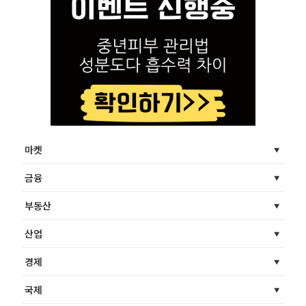
마켓
금융
부동산
산업
경제
국제