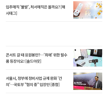
입추매직 '불발', 처서매직은 올까요? [해
시태그]
콘서트 갈 때 응원봉만?⋯'최애' 위한 필수
품 등장이오! [솔드아웃]
서울시, 정부에 정비사업 규제 완화 '건
의'⋯국토부 "협의 중" 입장만 [종합]