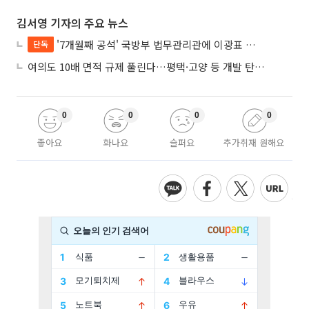
김서영 기자의 주요 뉴스
'7개월째 공석' 국방부 법무관리관에 이광표 변호사 내정
단독
여의도 10배 면적 규제 풀린다…평택·고양 등 개발 탄력 기대
0
0
0
0
좋아요
화나요
슬퍼요
추가취재 원해요