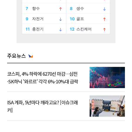
주요뉴스
코스피, 4% 하락에 6270선 마감…삼전
·SK하닉 '와르르' 각각 6%·10%대 급락
ISA 계좌, 5년마다 깨라고요? [이슈크래
커]