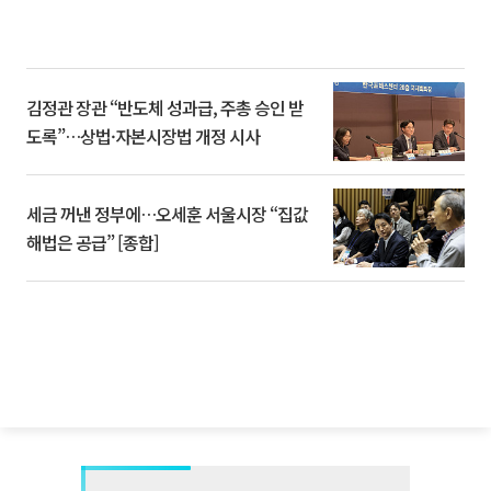
김정관 장관 “반도체 성과급, 주총 승인 받
도록”…상법·자본시장법 개정 시사
세금 꺼낸 정부에…오세훈 서울시장 “집값
해법은 공급” [종합]