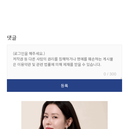
댓글
0 / 300