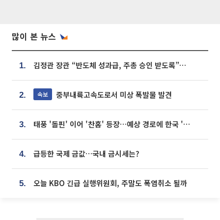
많이 본 뉴스
김정관 장관 “반도체 성과급, 주총 승인 받도록”…상법·자본시장법 개정 시사
1.
중부내륙고속도로서 미상 폭발물 발견
속보
2.
태풍 '돌핀' 이어 '찬홈' 등장…예상 경로에 한국 '한숨'
3.
급등한 국제 금값…국내 금시세는?
4.
오늘 KBO 긴급 실행위원회, 주말도 폭염취소 될까
5.