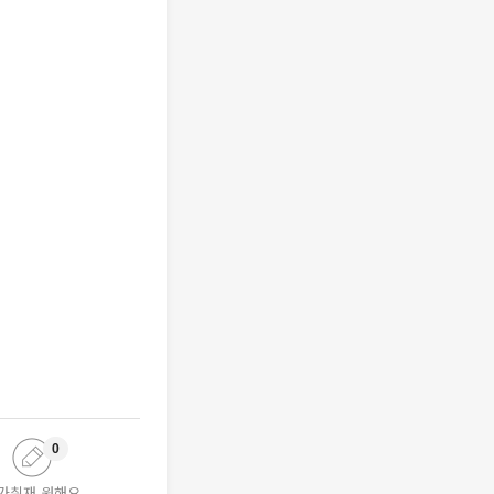
0
가취재 원해요