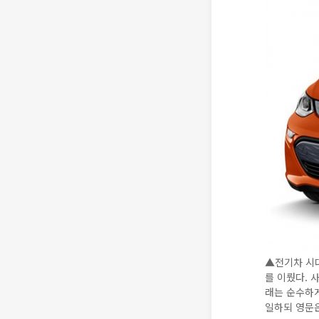
▲전기차 시대
를 이뤘다. 
래는 순수하게
일하되 영문은