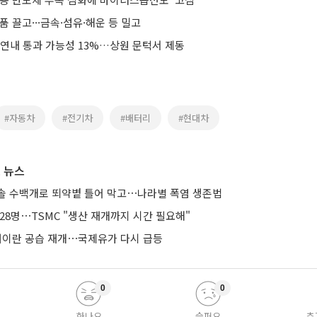
품 끌고···금속·섬유·해운 등 밀고
 연내 통과 가능성 13%…상원 문턱서 제동
#자동차
#전기차
#배터리
#현대차
 뉴스
솔 수백개로 뙤약볕 틀어 막고⋯나라별 폭염 생존법
28명⋯TSMC "생산 재개까지 시간 필요해"
 대이란 공습 재개⋯국제유가 다시 급등
0
0
화나요
슬퍼요
추