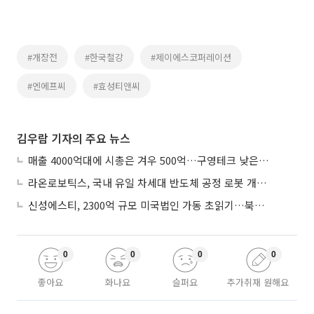
#개장전
#한국철강
#제이에스코퍼레이션
#엔에프씨
#효성티앤씨
김우람 기자의 주요 뉴스
매출 4000억대에 시총은 겨우 500억…구영테크 낮은 몸값에 저가 승계 마무리
라온로보틱스, 국내 유일 차세대 반도체 공정 로봇 개발 ‘고객사 테스트 진행’
신성에스티, 2300억 규모 미국법인 가동 초읽기…북미 ESS 공략 본격화
0
0
0
0
좋아요
화나요
슬퍼요
추가취재 원해요