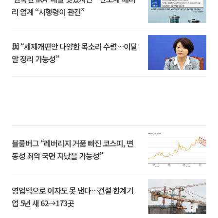
리 업계 “시행령이 관건”
與 “세제개편안 다양한 목소리 수렴…이달
말 정리 가능성”
블룸버그 “레버리지 거품 빠진 코스피, 변
동성 최악 국면 지났을 가능성”
영업익으로 이자도 못 낸다…건설 한계기
업 5년 새 62→173곳