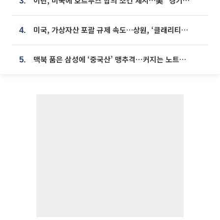
이란, 미국에 호르무즈 합의 조건 제시…美 “경기 아직 안 끝나” [종합]
3.
미국, 가상자산 포괄 규제 속도…상원, ‘클래리티법’ 9월 절차투표 추진
4.
맥북 품은 삼성에 ‘중국산’ 맹추격⋯커지는 노트북 OLED 시장
5.