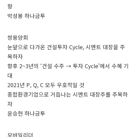
향
박성봉 하나금투
쌍용양회
눈앞으로 다가온 건설투자 Cycle, 시멘트 대장을 주
목하자
향후 2~3년의 ‘건설 수주 → 투자 Cycle’에서 수혜 기
대
2021년 P, Q, C 모두 우호적일 것
종합환경기업으로 거듭나는 시멘트 대장주를 주목하
자
윤승현 하나금투
모바일리더