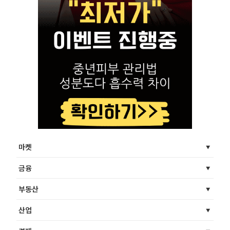
마켓
금융
부동산
산업