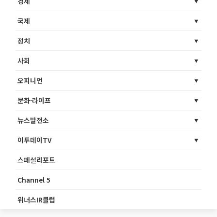
경제
국제
정치
사회
오피니언
문화·라이프
뉴스발전소
이투데이TV
스페셜리포트
Channel 5
위너스IR클럽