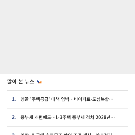
많이 본 뉴스
영끌 '주택공급' 대책 임박⋯비아파트·도심복합까지 총동원
1.
종부세 개편에도…1·3주택 종부세 격차 2028년부터 확대
2.