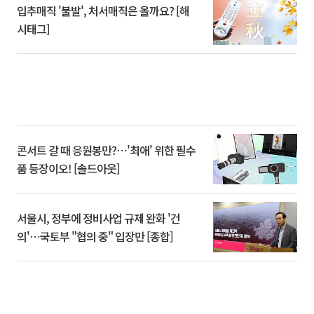
입추매직 '불발', 처서매직은 올까요? [해
시태그]
콘서트 갈 때 응원봉만?⋯'최애' 위한 필수
품 등장이오! [솔드아웃]
서울시, 정부에 정비사업 규제 완화 '건
의'⋯국토부 "협의 중" 입장만 [종합]