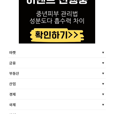
마켓
금융
부동산
산업
경제
국제