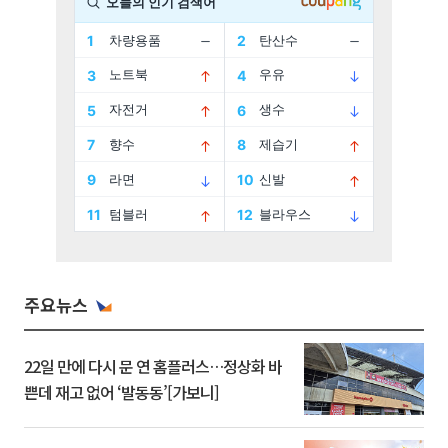
주요뉴스
22일 만에 다시 문 연 홈플러스…정상화 바
쁜데 재고 없어 ‘발동동’[가보니]