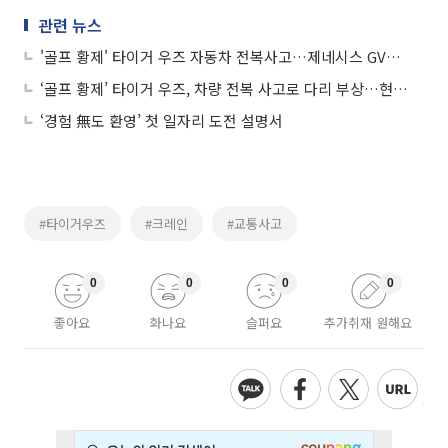
관련 뉴스
'골프 황제' 타이거 우즈 자동차 전복사고…제네시스 GV80 몰아
‘골프 황제’ 타이거 우즈, 차량 전복 사고로 다리 부상…현재 수술 중
‘경험 無도 환영’ 첫 일자리 도전 설명서
#타이거우즈
#크레인
#교통사고
0
0
0
0
좋아요
화나요
슬퍼요
추가취재 원해요