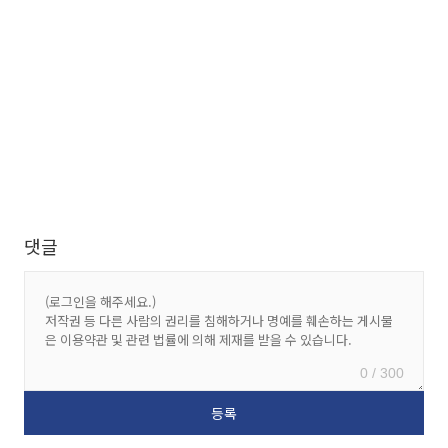
댓글
0 / 300