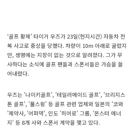
‘골프 황제’ 타이거 우즈가 23일(현지시간) 자동차 전
복 사고로 중상을 당했다. 차량이 10m 아래로 굴렀지
만, 생명에는 지장이 없는 것으로 알려졌다. 그가 무
사하다는 소식에 골프 팬들과 스폰서들은 가슴을 쓸
어내렸다.
우즈는 '나이키골프', '테일러메이드 골프', '브리지스
톤 골프', '풀스윙' 등 골프 관련 업체와 일본의 '코와
'제약사, '어퍼덱', 인도 '히어로' 그룹, '몬스터 에너
지' 등 8개 사와 스폰서 계약을 맺고 있다.