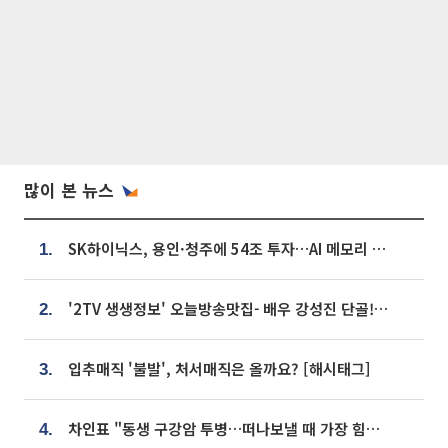
많이 본 뉴스
SK하이닉스, 용인·청주에 54조 투자…AI 메모리 생산기지 키운다
1.
'2TV 생생정보' 오늘방송맛집- 배우 강성진 단골! 쌀국수ㆍ푸팟퐁 커리 맛집 '블○○○'
2.
입추매직 '불발', 처서매직은 올까요? [해시태그]
3.
차인표 "동생 구강암 투병…떠나보낼 때 가장 힘들었다”
4.