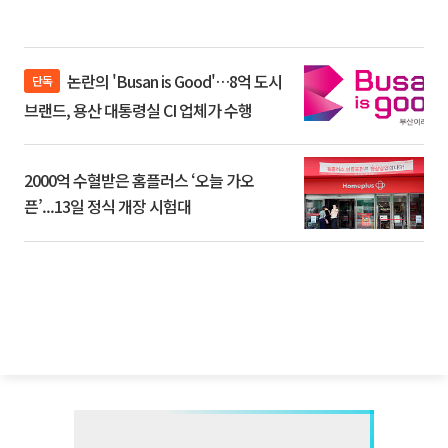
논란의 'Busan is Good'…8억 도시
단독
브랜드, 용산 대통령실 CI 업체가 수행
2000억 수혈받은 홈플러스 ‘오늘 가오
픈’...13일 정식 개장 시험대