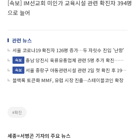
[속보] IM선교회 미인가 교육시설 관련 확진자 394명
으로 늘어
관련 뉴스
서울 코로나19 확진자 126명 증가…두 자릿수 진입 '난항'
충남 당진시 육류유통업체 관련 5명 추가 확진…총 44명
속보
서울 중랑구 아동관련시설 관련 2일 첫 확진 후 19명 추가 감염
속보
블랙록 토큰화 MMF, 유럽 시장 진출∙∙∙스테이블코인 확장
#확진
세종=서병곤 기자의 주요 뉴스