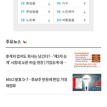
주요뉴스
후계자 없어도 회사는 남긴다?…‘제3자 승
계’ 시험대 오른 中企 현장 [기업승계 대전
환]
MSCI 발표 D-7…후보주 반등에 편입 기대
재점화