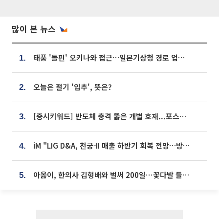
많이 본 뉴스
태풍 '돌핀' 오키나와 접근…일본기상청 경로 업데이트
1.
오늘은 절기 '입추', 뜻은?
2.
[증시키워드] 반도체 충격 뚫은 개별 호재...포스코퓨처엠·에코프로·한화솔루션 '눈길'
3.
iM "LIG D&A, 천궁-II 매출 하반기 회복 전망…방산 톱픽 유지"
4.
아옳이, 한의사 김형배와 벌써 200일⋯꽃다발 들고 "프러포즈 아냐"
5.