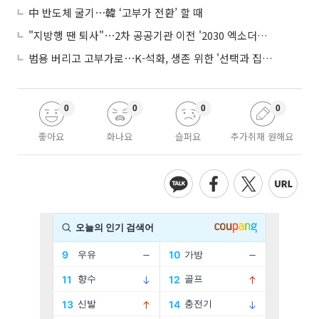
中 반도체 굴기⋯韓 ‘고부가 전환’ 할 때
"지방행 땐 퇴사"⋯2차 공공기관 이전 '2030 엑소더스' 뇌관
범용 버리고 고부가로⋯K-석화, 생존 위한 '선택과 집중'
0
0
0
0
좋아요
화나요
슬퍼요
추가취재 원해요