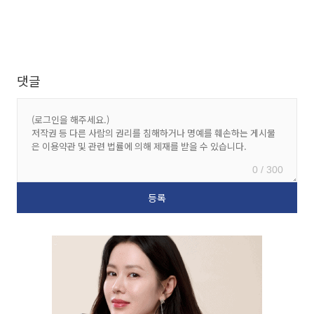
댓글
0 / 300