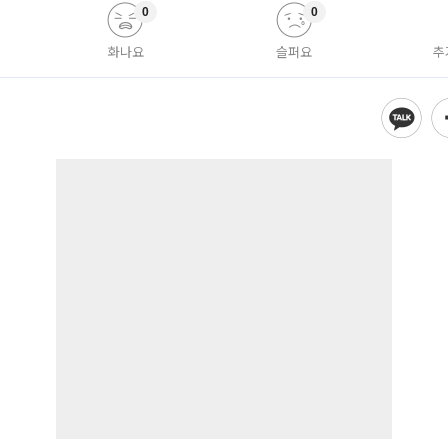
0
0
화나요
슬퍼요
추