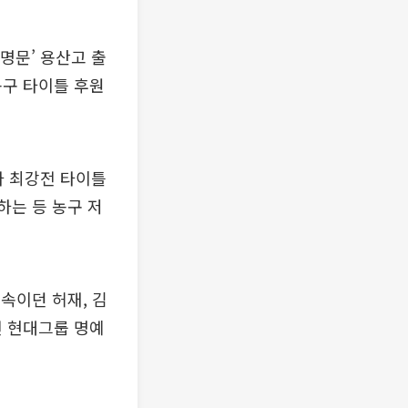
명문’ 용산고 출
농구 타이틀 후원
마 최강전 타이틀
하는 등 농구 저
소속이던 허재, 김
전 현대그룹 명예