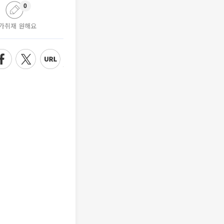
0
가취재 원해요