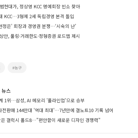
범현대가, 정상영 KCC 명예회장 빈소 찾아
 KCC…3형제 2세 독립경영 본격 돌입
'현정은' 회장과 경영권 분쟁…‘시숙의 난’
예상안, 풀링·거래한도·정형증권 로드맵 제시
C
#농구
 뉴스
계 1위…삼성, AI 메모리 '풀라인업'으로 승부
 사전판매 144만대 '역대 최대'…7년만에 갤노트10 기록 넘어
 받은 갤럭시 폴드8…"편안함이 새로운 디자인 경쟁력"