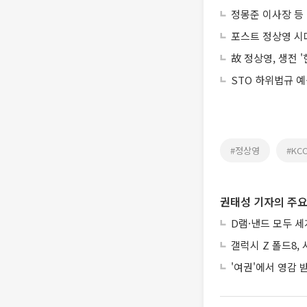
정몽준 이사장 등 
포스트 정상영 시대
故 정상영, 생전 
STO 하위법규 
#정상영
#KC
권태성 기자의 주요
D램·낸드 모두 세
갤럭시 Z 폴드8,
'여권'에서 영감