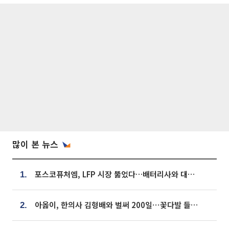
많이 본 뉴스
포스코퓨처엠, LFP 시장 뚫었다…배터리사와 대규모 장기 공급 합의
1.
아옳이, 한의사 김형배와 벌써 200일⋯꽃다발 들고 "프러포즈 아냐"
2.