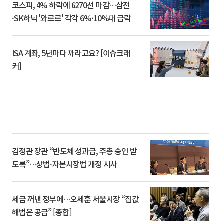
코스피, 4% 하락에 6270선 마감…삼전
·SK하닉 '와르르' 각각 6%·10%대 급락
ISA 계좌, 5년마다 깨라고요? [이슈크래
커]
김정관 장관 “반도체 성과급, 주총 승인 받
도록”…상법·자본시장법 개정 시사
세금 꺼낸 정부에…오세훈 서울시장 “집값
해법은 공급” [종합]