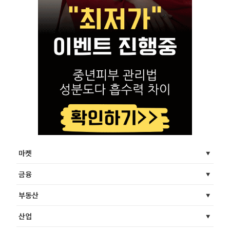
마켓
금융
부동산
산업