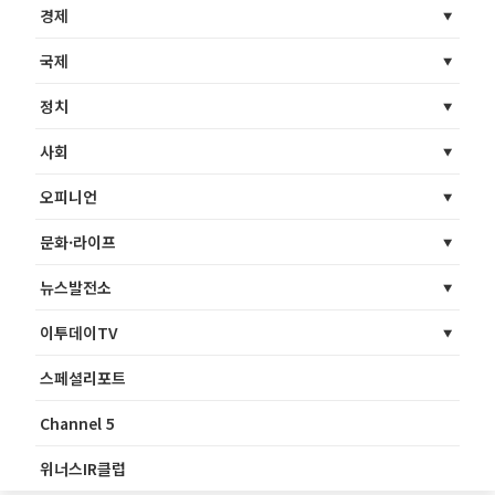
경제
국제
정치
사회
오피니언
문화·라이프
뉴스발전소
이투데이TV
스페셜리포트
Channel 5
위너스IR클럽