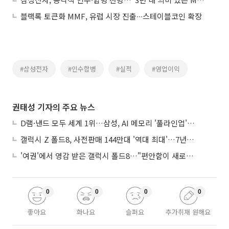
블랙록 토큰화 MMF, 유럽 시장 진출∙∙∙스테이블코인 확장
#삼성전자
#인수합병
#실적
#영업이익
권태성 기자의 주요 뉴스
D램·낸드 모두 세계 1위…삼성, AI 메모리 '풀라인업'으로 승부
갤럭시 Z 폴드8, 사전판매 144만대 '역대 최대'…7년만에 갤노트10 기록 넘어
'여권'에서 영감 받은 갤럭시 폴드8…"편안함이 새로운 디자인 경쟁력"
0
0
0
0
좋아요
화나요
슬퍼요
추가취재 원해요