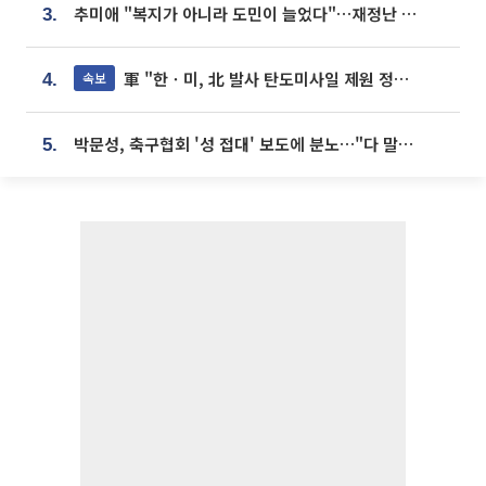
추미애 "복지가 아니라 도민이 늘었다"…재정난 책임론 정면돌파
3.
軍 "한ㆍ미, 北 발사 탄도미사일 제원 정밀분석 중"
속보
4.
박문성, 축구협회 '성 접대' 보도에 분노…"다 말아먹으려고 작정했나"
5.