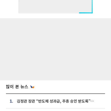
많이 본 뉴스
김정관 장관 “반도체 성과급, 주총 승인 받도록”…상법·자본시장법 개정 시사
1.