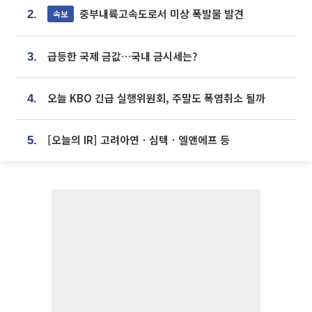
중부내륙고속도로서 미상 폭발물 발견
속보
2.
급등한 국제 금값…국내 금시세는?
3.
오늘 KBO 긴급 실행위원회, 주말도 폭염취소 될까
4.
[오늘의 IR] 고려아연ㆍ심텍ㆍ엘앤에프 등
5.