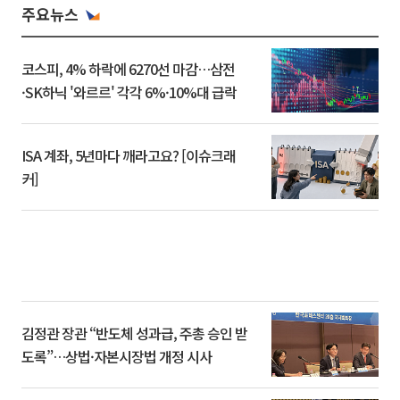
주요뉴스
코스피, 4% 하락에 6270선 마감…삼전
·SK하닉 '와르르' 각각 6%·10%대 급락
ISA 계좌, 5년마다 깨라고요? [이슈크래
커]
김정관 장관 “반도체 성과급, 주총 승인 받
도록”…상법·자본시장법 개정 시사