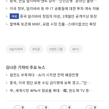
중국, 연일 알리바바·앤트 압박…인민은행 “온라인 플랫폼 감독 강화할 것”
미국 정부, 알리바바 등 中 IT 공룡들에 대한 투자 계속 허용
중국 알리바바 창립자 마윈, 3개월만 공개석상 등장
속보
블랙록 토큰화 MMF, 유럽 시장 진출∙∙∙스테이블코인 확장
#알리바바
#마윈
#앤트그룹
#IPO
김나은 기자의 주요 뉴스
원전도 부족하다…AI가 시작한 전력 패권전쟁
중국, 미국 첨단 로봇 수입 금지령에 보복 경고...“단호히 대응”
中, 세계시장 40%서 점유율 확대…韓, 반도체·TV 등 4개 품목 1위
0
0
0
0