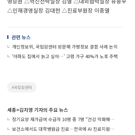
명승권 △혁신전략실장 김열 △대외협력실장 유종우
△인재경영실장 김대현 △진료부원장 이종열
관련 뉴스
개인정보위, 국립암센터 방문해 가명정보 결합 사례 논의
‘아파도 집에서 늙고 싶어…’ 고령 가구 40%가 노후 주택
#국립암센터
세종=김지영 기자의 주요 뉴스
장기요양 재가급여 수급자 10명 중 7명 “건강 악화해도 집에서”
보건소에서도 대학병원급 진료…전국에 AI 진료지원도구 보급