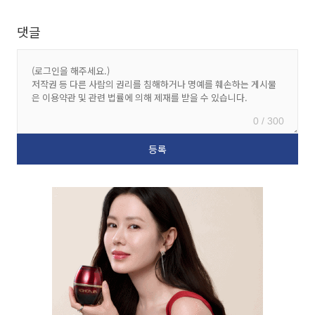
댓글
0 / 300