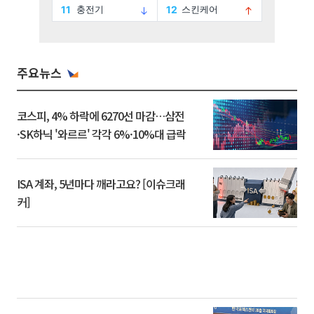
주요뉴스
코스피, 4% 하락에 6270선 마감…삼전
·SK하닉 '와르르' 각각 6%·10%대 급락
ISA 계좌, 5년마다 깨라고요? [이슈크래
커]