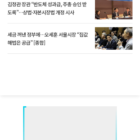
김정관 장관 “반도체 성과급, 주총 승인 받
도록”…상법·자본시장법 개정 시사
세금 꺼낸 정부에…오세훈 서울시장 “집값
해법은 공급” [종합]