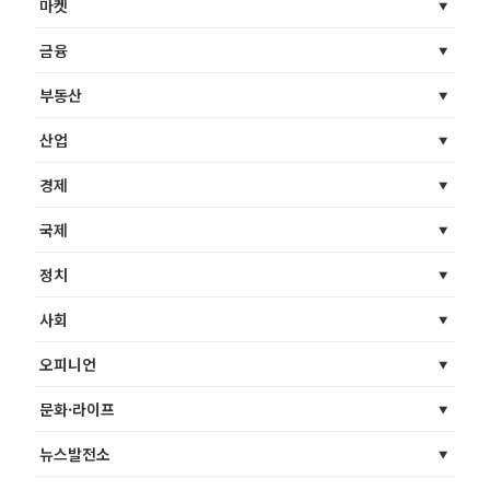
마켓
금융
부동산
산업
경제
국제
정치
사회
오피니언
문화·라이프
뉴스발전소