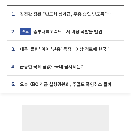
김정관 장관 “반도체 성과급, 주총 승인 받도록”…상법·자본시장법 개정 시사
1.
중부내륙고속도로서 미상 폭발물 발견
속보
2.
태풍 '돌핀' 이어 '찬홈' 등장…예상 경로에 한국 '한숨'
3.
급등한 국제 금값…국내 금시세는?
4.
오늘 KBO 긴급 실행위원회, 주말도 폭염취소 될까
5.