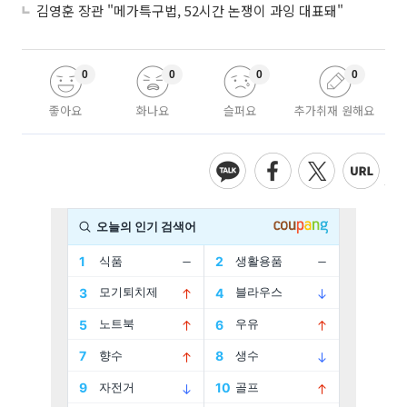
김영훈 장관 "메가특구법, 52시간 논쟁이 과잉 대표돼"
0
0
0
0
좋아요
화나요
슬퍼요
추가취재 원해요