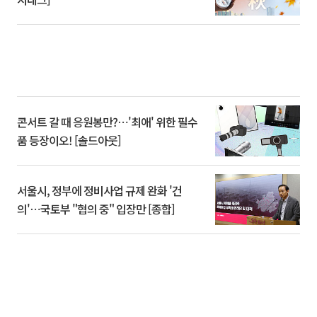
콘서트 갈 때 응원봉만?⋯'최애' 위한 필수
품 등장이오! [솔드아웃]
서울시, 정부에 정비사업 규제 완화 '건
의'⋯국토부 "협의 중" 입장만 [종합]