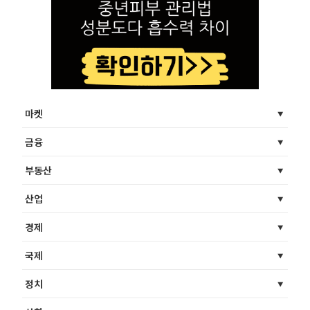
마켓
금융
부동산
산업
경제
국제
정치