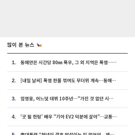
많이 본 뉴스
동해안은 시간당 80㎜ 폭우, 그 외 지역은 폭염…‘극과 극 날씨’
1.
[내일 날씨] 폭염 한풀 꺾여도 무더위 계속⋯동해안 이틀 연속 비
2.
임영웅, 어느덧 데뷔 10주년⋯"가진 것 없던 시절, 내 앞엔 20명의 팬뿐"
3.
'굿 윌 헌팅' 배우 "기아 EV2 덕분에 살아"…교통사고 후 안전성 극찬
4.
李대통령 “청년이 결혼 망설이는 일 없어야...제도상 불이익 조사”
5.