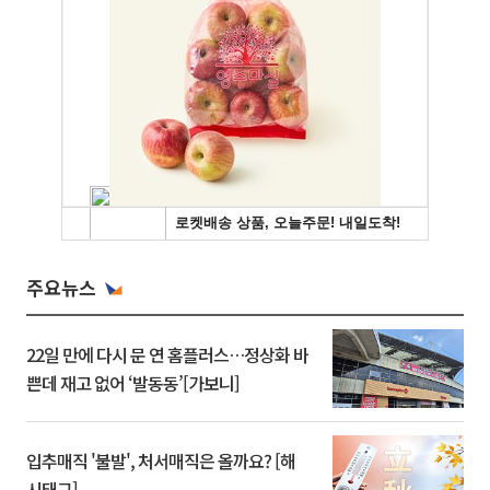
주요뉴스
22일 만에 다시 문 연 홈플러스…정상화 바
쁜데 재고 없어 ‘발동동’[가보니]
입추매직 '불발', 처서매직은 올까요? [해
시태그]