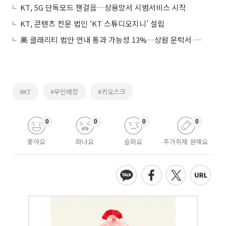
KT, 5G 단독모드 잰걸음…상용망서 시범서비스 시작
KT, 콘텐츠 전문 법인 ‘KT 스튜디오지니’ 설립
美 클래리티 법안 연내 통과 가능성 13%…상원 문턱서 제동
#KT
#무인매장
#키오스크
0
0
0
0
좋아요
화나요
슬퍼요
추가취재 원해요