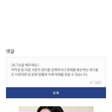
댓글
0 / 300