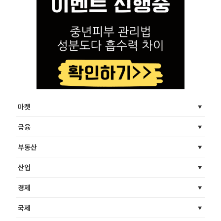
마켓
금융
부동산
산업
경제
국제