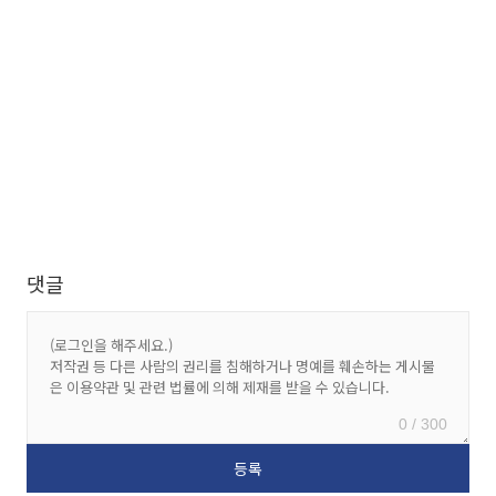
댓글
0 / 300