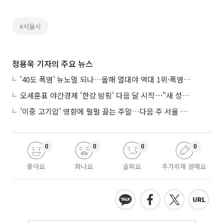
#서울시
정용욱 기자의 주요 뉴스
'40도 폭염' 뉴노멀 되나…올해 열대야 역대 1위·폭염일수 평년 3배 넘어
오세훈표 야간경제 '한강 밤핑' 다음 달 시작⋯"새 성장동력 만들 것"
'이중 고기압' 영향에 펄펄 끓는 주말…다음 주 서울 포함 서쪽이 더 덥다
0
0
0
0
좋아요
화나요
슬퍼요
추가취재 원해요