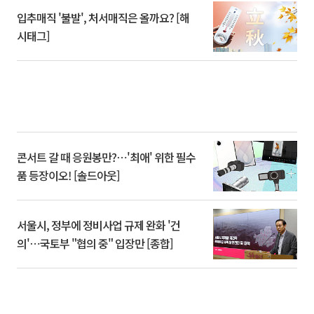
입추매직 '불발', 처서매직은 올까요? [해
시태그]
콘서트 갈 때 응원봉만?⋯'최애' 위한 필수
품 등장이오! [솔드아웃]
서울시, 정부에 정비사업 규제 완화 '건
의'⋯국토부 "협의 중" 입장만 [종합]