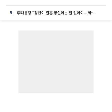
李대통령 “청년이 결혼 망설이는 일 없어야...제도상 불이익 조사”
5.