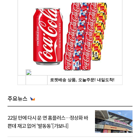
주요뉴스
22일 만에 다시 문 연 홈플러스…정상화 바
쁜데 재고 없어 ‘발동동’[가보니]