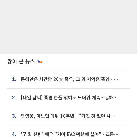
많이 본 뉴스
동해안은 시간당 80㎜ 폭우, 그 외 지역은 폭염…‘극과 극 날씨’
1.
[내일 날씨] 폭염 한풀 꺾여도 무더위 계속⋯동해안 이틀 연속 비
2.
임영웅, 어느덧 데뷔 10주년⋯"가진 것 없던 시절, 내 앞엔 20명의 팬뿐"
3.
'굿 윌 헌팅' 배우 "기아 EV2 덕분에 살아"…교통사고 후 안전성 극찬
4.