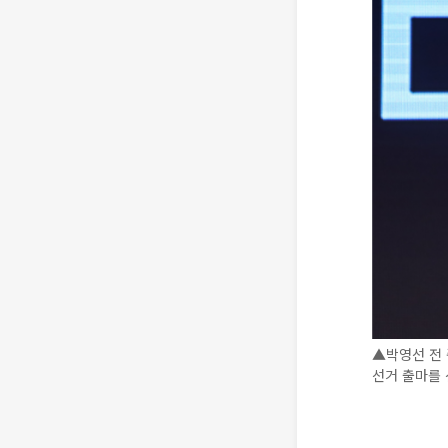
▲박영선 전 
선거 출마를 