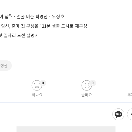
이 답”… 얼굴 비춘 박영선ㆍ우상호
영선, 출마 첫 구상은 “21분 생활 도시로 재구성”
 첫 일자리 도전 설명서
박영선
0
0
화나요
슬퍼요
추