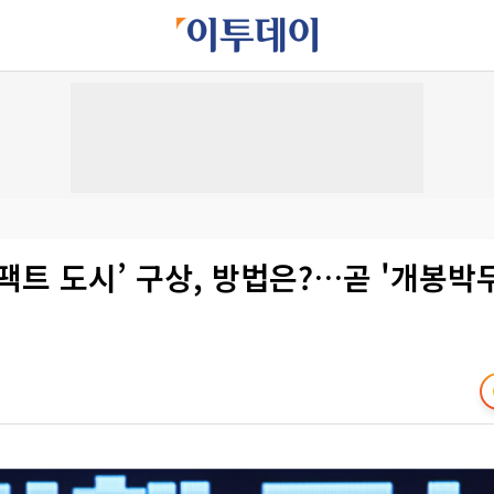
팩트 도시’ 구상, 방법은?…곧 '개봉박두