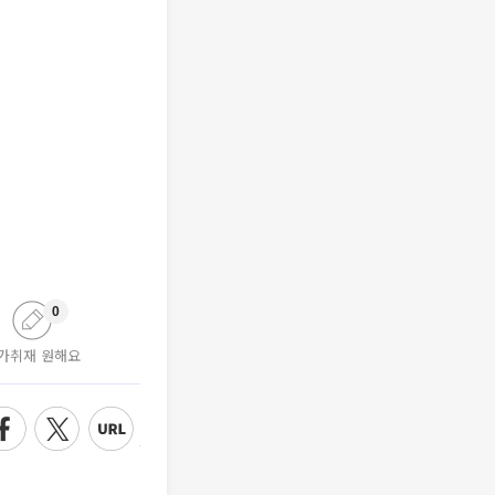
0
가취재 원해요