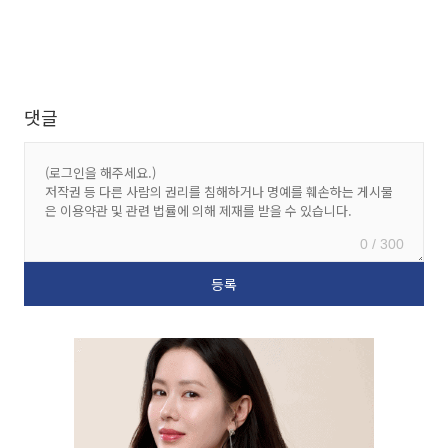
댓글
0 / 300