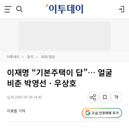
이투데이
정치
국회/정당
이재명 “기본주택이 답”… 얼굴
비춘 박영선ㆍ우상호
입력 2021-01-26 14:42
이꽃들 기자
구글 선호매체 추가