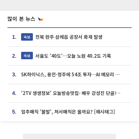
많이 본 뉴스
전북 완주 삼례읍 공장서 화재 발생
속보
1.
서울도 '40도'…오늘 노원 40.2도 기록
속보
2.
SK하이닉스, 용인·청주에 54조 투자…AI 메모리 생산기지 키운다
3.
'2TV 생생정보' 오늘방송맛집- 배우 강성진 단골! 쌀국수ㆍ푸팟퐁 커리 맛집 '블○○○'
4.
입추매직 '불발', 처서매직은 올까요? [해시태그]
5.