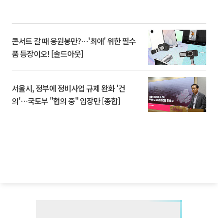
콘서트 갈 때 응원봉만?⋯'최애' 위한 필수
품 등장이오! [솔드아웃]
서울시, 정부에 정비사업 규제 완화 '건
의'⋯국토부 "협의 중" 입장만 [종합]