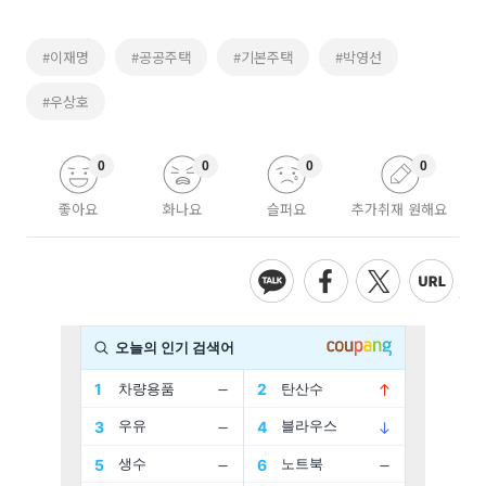
#이재명
#공공주택
#기본주택
#박영선
#우상호
0
0
0
0
좋아요
화나요
슬퍼요
추가취재 원해요