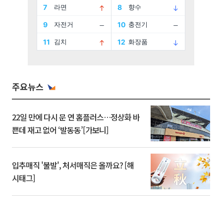
주요뉴스
22일 만에 다시 문 연 홈플러스…정상화 바
쁜데 재고 없어 ‘발동동’[가보니]
입추매직 '불발', 처서매직은 올까요? [해
시태그]