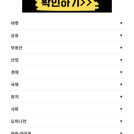
마켓
금융
부동산
산업
경제
국제
정치
사회
오피니언
문화·라이프