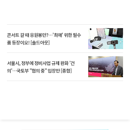
콘서트 갈 때 응원봉만?⋯'최애' 위한 필수
품 등장이오! [솔드아웃]
서울시, 정부에 정비사업 규제 완화 '건
의'⋯국토부 "협의 중" 입장만 [종합]