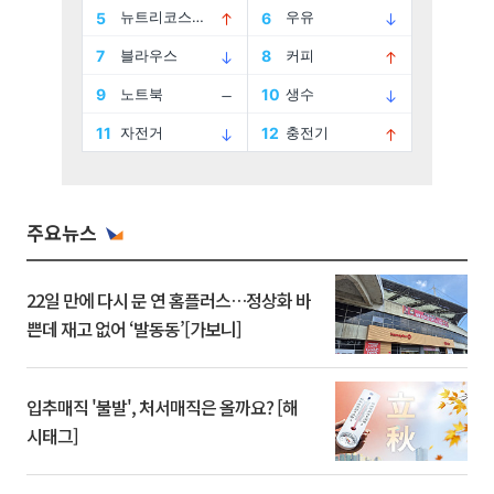
주요뉴스
22일 만에 다시 문 연 홈플러스…정상화 바
쁜데 재고 없어 ‘발동동’[가보니]
입추매직 '불발', 처서매직은 올까요? [해
시태그]