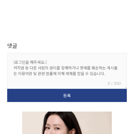
댓글
0 / 300