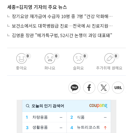
세종=김지영 기자의 주요 뉴스
장기요양 재가급여 수급자 10명 중 7명 “건강 악화해도 집에서”
보건소에서도 대학병원급 진료…전국에 AI 진료지원도구 보급
김영훈 장관 "메가특구법, 52시간 논쟁이 과잉 대표돼"
0
0
0
0
좋아요
화나요
슬퍼요
추가취재 원해요