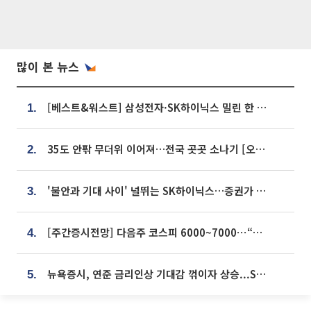
많이 본 뉴스
[베스트&워스트] 삼성전자·SK하이닉스 밀린 한 주…상상인증권은 85% 급등
1.
35도 안팎 무더위 이어져…전국 곳곳 소나기 [오늘 날씨]
2.
'불안과 기대 사이' 널뛰는 SK하이닉스…증권가 "HBM4·LTA 기반 펀터멘털 견고"
3.
[주간증시전망] 다음주 코스피 6000~7000⋯“外人 수급은 정책이 변수”
4.
뉴욕증시, 연준 금리인상 기대감 꺾이자 상승...S&P500 사상 최고치 [종합]
5.