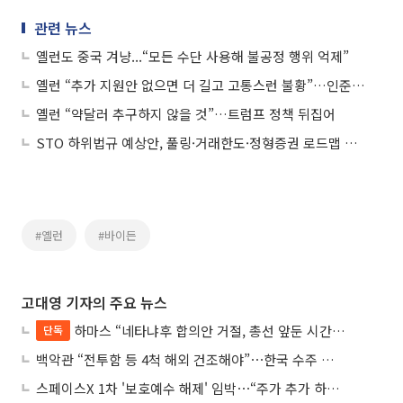
관련 뉴스
옐런도 중국 겨냥...“모든 수단 사용해 불공정 행위 억제”
옐런 “추가 지원안 없으면 더 길고 고통스런 불황”…인준 청문회서 의회 촉구 예정
옐런 “약달러 추구하지 않을 것”…트럼프 정책 뒤집어
STO 하위법규 예상안, 풀링·거래한도·정형증권 로드맵 제시
#옐런
#바이든
고대영 기자의 주요 뉴스
하마스 “네타냐후 합의안 거절, 총선 앞둔 시간 끌기”
단독
백악관 “전투함 등 4척 해외 건조해야”⋯한국 수주 기대
스페이스X 1차 '보호예수 해제' 임박⋯“주가 추가 하락 가능성”