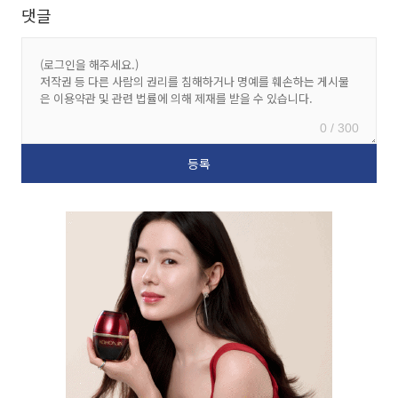
댓글
0 / 300