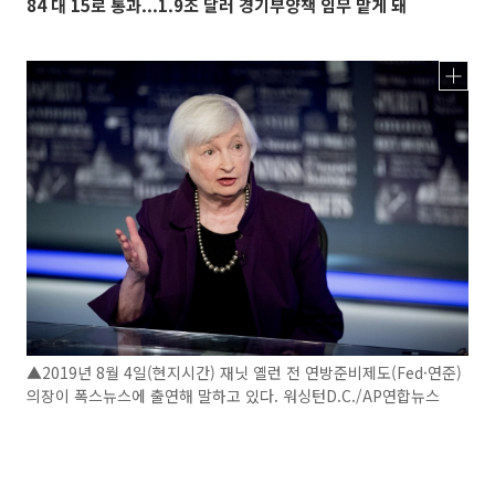
84 대 15로 통과...1.9조 달러 경기부양책 임무 맡게 돼
▲2019년 8월 4일(현지시간) 재닛 옐런 전 연방준비제도(Fed·연준)
의장이 폭스뉴스에 출연해 말하고 있다. 워싱턴D.C./AP연합뉴스