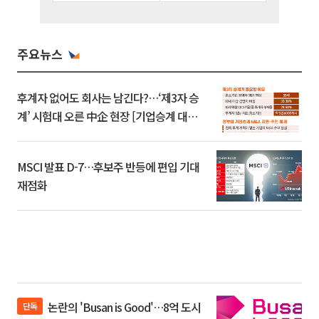
주요뉴스
후계자 없어도 회사는 남긴다?…‘제3자 승
계’ 시험대 오른 中企 현장 [기업승계 대전
환]
MSCI 발표 D-7…후보주 반등에 편입 기대
재점화
논란의 'Busan is Good'…8억 도시
단독