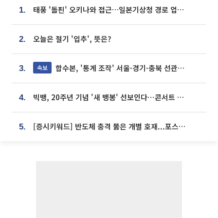
태풍 '돌핀' 오키나와 접근…일본기상청 경로 업데이트
1.
오늘은 절기 '입추', 뜻은?
2.
합수본, '통계 조작' 서울·경기·충북 선관위 등 추가 압수수색
속보
3.
빅뱅, 20주년 기념 '새 뱅봉' 선보인다⋯콘서트 앞두고 팝업 개최
4.
[증시키워드] 반도체 충격 뚫은 개별 호재...포스코퓨처엠·에코프로·한화솔루션 '눈길'
5.