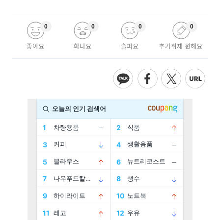
0
0
0
0
좋아요
화나요
슬퍼요
추가취재 원해요