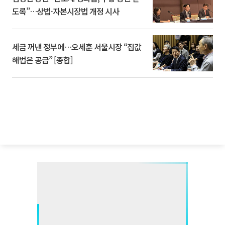
도록”…상법·자본시장법 개정 시사
세금 꺼낸 정부에…오세훈 서울시장 “집값
해법은 공급” [종합]