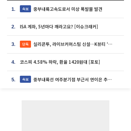
중부내륙고속도로서 미상 폭발물 발견
속보
1.
ISA 계좌, 5년마다 깨라고요? [이슈크래커]
2.
실리콘투, 라이브커머스팀 신설…K뷰티 ‘글로벌 판매망’ 확대[K뷰티 라방戰]
단독
3.
코스피 4.58% 하락, 환율 1420원대 [포토]
4.
중부내륙선 여주분기점 부근서 연이은 추돌사고 발생
속보
5.