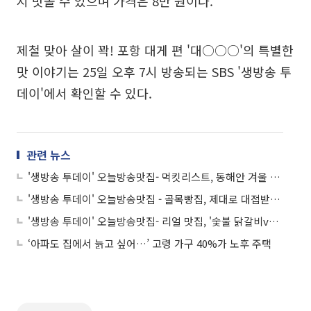
지 맛볼 수 있으며 가격은 8만 원이다.
제철 맞아 살이 꽉! 포항 대게 편 '대○○○'의 특별한
맛 이야기는 25일 오후 7시 방송되는 SBS '생방송 투
데이'에서 확인할 수 있다.
관련 뉴스
'생방송 투데이' 오늘방송맛집- 먹킷리스트, 동해안 겨울 별미 장치 맛집 '동○○○'…대박 비결은?
'생방송 투데이' 오늘방송맛집 - 골목빵집, 제대로 대접받는 기분! 고급요리 같은 버거 '버○○'…수제버거 맛집 대박 비결은?
'생방송 투데이' 오늘방송맛집- 리얼 맛집, '숯불 닭갈비vs철판 닭갈비' 한 지붕 두 맛집 '명○○○○'…대박 비결은?
‘아파도 집에서 늙고 싶어…’ 고령 가구 40%가 노후 주택