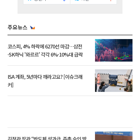
주요뉴스
코스피, 4% 하락에 6270선 마감…삼전
·SK하닉 '와르르' 각각 6%·10%대 급락
ISA 계좌, 5년마다 깨라고요? [이슈크래
커]
김정관 장관 “반도체 성과급, 주총 승인 받