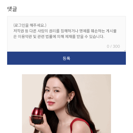
댓글
0 / 300