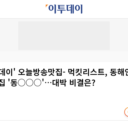
데이' 오늘방송맛집- 먹킷리스트, 동해
집 '동○○○'…대박 비결은?