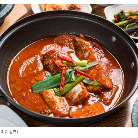
이미지뱅크)