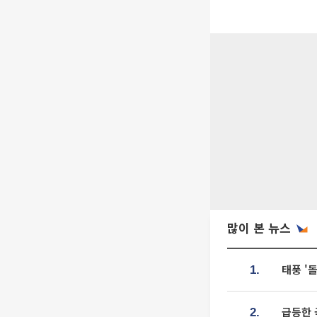
많이 본 뉴스
태풍 '
1.
급등한 
2.