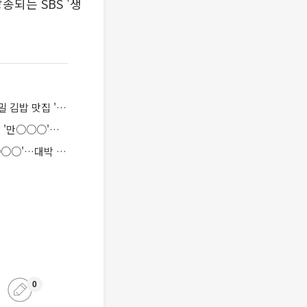
송되는 SBS '생
'생방송 투데이' 오늘방송맛집- 먹킷리스트, 세상에 이런 김밥이? 상상 초월 이색 김밥…메밀 김밥 맛집 '136○○○'
'생방송 투데이' 오늘방송맛집- 맛의 승부사, 하루 1500장! 겨울철 골목대장, 이색호떡 맛집 '만○○○'의 비결은?…단팥호떡·꿀호떡·김치치즈호떡
'생방송 투데이' 오늘방송맛집- 리얼 맛집, 양손 가벼운 캠핑의 맛 인디언 바비큐 맛집 '인○○○'…대박 비결은?
0