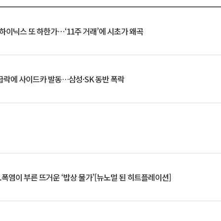
K하이닉스 또 하한가⋯‘11주 거래’에 시초가 왜곡
 급락에 사이드카 발동…삼성·SK 동반 폭락
.폭염이 부른 뜨거운 ‘밥상 물가’[뉴노멀 된 히트플레이션]