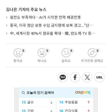
김나은 기자의 주요 뉴스
원전도 부족하다…AI가 시작한 전력 패권전쟁
중국, 미국 첨단 로봇 수입 금지령에 보복 경고...“단호히 대응”
中, 세계시장 40%서 점유율 확대…韓, 반도체·TV 등 4개 품목 1위
0
0
0
0
좋아요
화나요
슬퍼요
추가취재 원해요