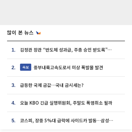
많이 본 뉴스
김정관 장관 “반도체 성과급, 주총 승인 받도록”…상법·자본시장법 개정 시사
1.
중부내륙고속도로서 미상 폭발물 발견
속보
2.
급등한 국제 금값…국내 금시세는?
3.
오늘 KBO 긴급 실행위원회, 주말도 폭염취소 될까
4.
코스피, 장중 5%대 급락에 사이드카 발동…삼성·SK 동반 폭락
5.