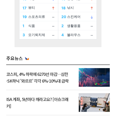
주요뉴스
코스피, 4% 하락에 6270선 마감…삼전
·SK하닉 '와르르' 각각 6%·10%대 급락
ISA 계좌, 5년마다 깨라고요? [이슈크래
커]