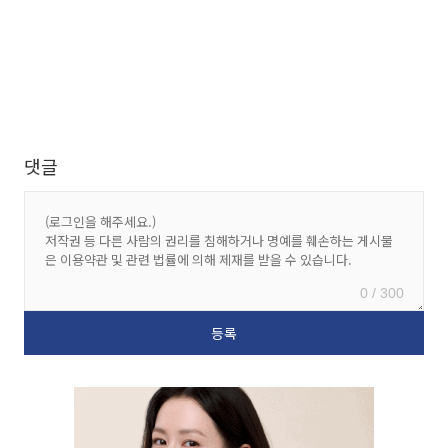
댓글
0 / 300