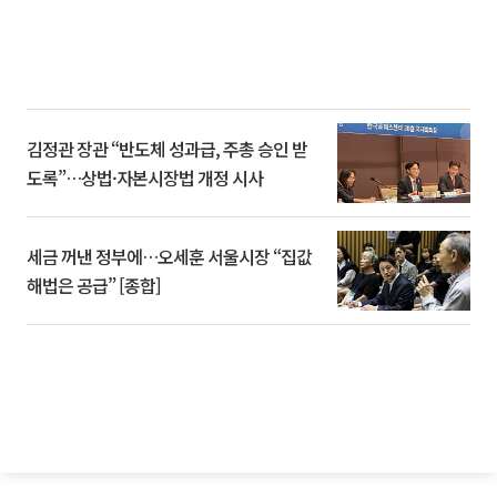
김정관 장관 “반도체 성과급, 주총 승인 받
도록”…상법·자본시장법 개정 시사
세금 꺼낸 정부에…오세훈 서울시장 “집값
해법은 공급” [종합]