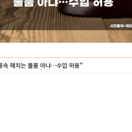
 풍속 해치는 물품 아냐…수입 허용"