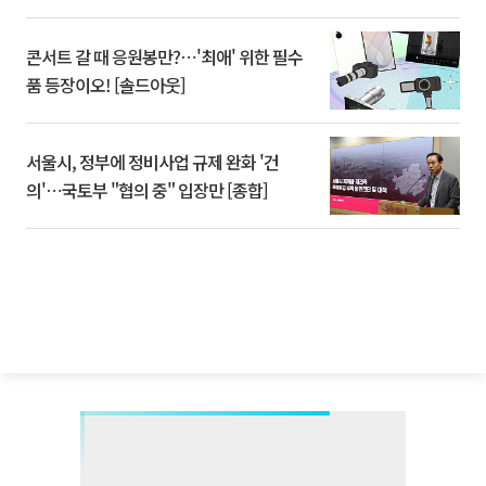
콘서트 갈 때 응원봉만?⋯'최애' 위한 필수
품 등장이오! [솔드아웃]
서울시, 정부에 정비사업 규제 완화 '건
의'⋯국토부 "협의 중" 입장만 [종합]