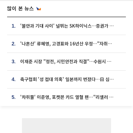
많이 본 뉴스
'불안과 기대 사이' 널뛰는 SK하이닉스…증권가 "HBM4·LTA 기반 펀터멘털 견고"
1.
'나혼산' 류혜영, 고경표와 16년산 우정…"자취방서 부모님과 마주쳐"
2.
이재준 시장 "정전, 시민안전과 직결"…수원시 비상대응체계 가동
3.
축구협회 '성 접대 의혹' 일본까지 번졌다…日 심판 실명 공개
4.
'차쥐뿔' 이준영, 포켓몬 카드 열혈 팬⋯"리셀러 처단할 것"
5.