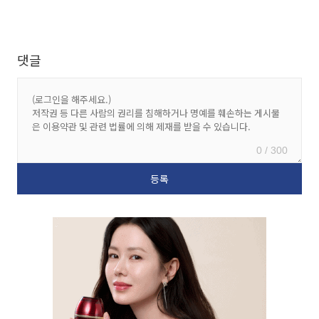
댓글
0 / 300