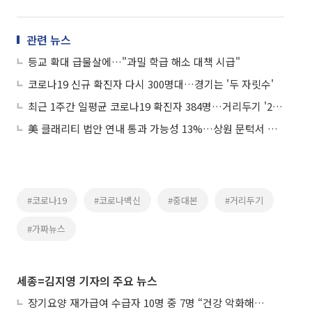
관련 뉴스
등교 확대 급물살에…"과밀 학급 해소 대책 시급"
코로나19 신규 확진자 다시 300명대…경기는 '두 자릿수'
최근 1주간 일평균 코로나19 확진자 384명…거리두기 '2단계' 시행하나?
美 클래리티 법안 연내 통과 가능성 13%…상원 문턱서 제동
#코로나19
#코로나백신
#중대본
#거리두기
#가짜뉴스
세종=김지영 기자의 주요 뉴스
장기요양 재가급여 수급자 10명 중 7명 “건강 악화해도 집에서”