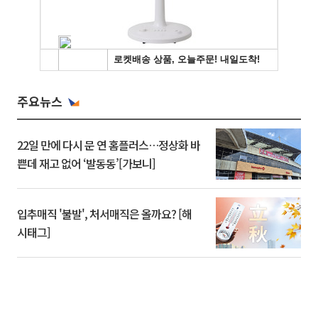
주요뉴스
22일 만에 다시 문 연 홈플러스…정상화 바
쁜데 재고 없어 ‘발동동’[가보니]
입추매직 '불발', 처서매직은 올까요? [해
시태그]