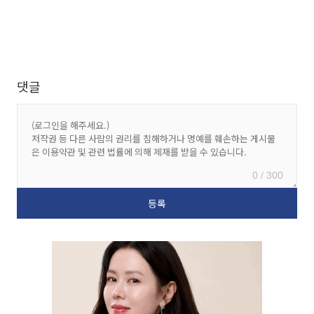
댓글
0 / 300