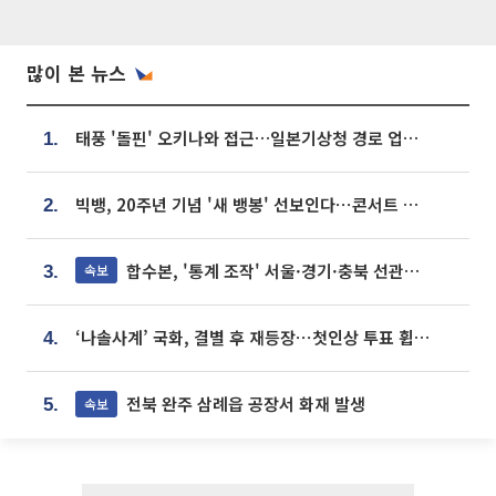
많이 본 뉴스
태풍 '돌핀' 오키나와 접근…일본기상청 경로 업데이트
1.
빅뱅, 20주년 기념 '새 뱅봉' 선보인다⋯콘서트 앞두고 팝업 개최
2.
합수본, '통계 조작' 서울·경기·충북 선관위 등 추가 압수수색
속보
3.
‘나솔사계’ 국화, 결별 후 재등장⋯첫인상 투표 휩쓸고 ‘인기녀’ 등극
4.
전북 완주 삼례읍 공장서 화재 발생
속보
5.