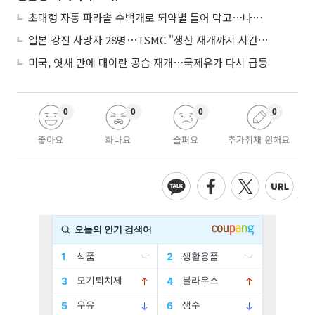
초대형 자동 파라솔 수백개로 뙤약볕 틀어 막고⋯나라별 폭염 생존법
일본 강진 사망자 28명⋯TSMC "생산 재개까지 시간 필요해"
미국, 엿새 만에 대이란 공습 재개⋯국제유가 다시 급등
0
0
0
0
좋아요
화나요
슬퍼요
추가취재 원해요