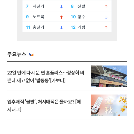
주요뉴스
22일 만에 다시 문 연 홈플러스…정상화 바
쁜데 재고 없어 ‘발동동’[가보니]
입추매직 '불발', 처서매직은 올까요? [해
시태그]