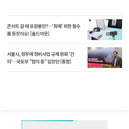
콘서트 갈 때 응원봉만?⋯'최애' 위한 필수
품 등장이오! [솔드아웃]
서울시, 정부에 정비사업 규제 완화 '건
의'⋯국토부 "협의 중" 입장만 [종합]