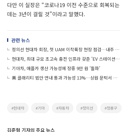
다만 이 실장은 “코로나19 이전 수준으로 회복되는
데는 3년이 걸릴 것”이라고 말했다.
관련 뉴스
정의선 현대차 회장, 첫 UAM 이착륙장 현장 점검…내주 싱가포르行
현대차, 최대 규모 초고속 충전 인프라 갖춘 'EV 스테이션 강동' 운영 시작
기아차, 애플카 생산 가능성에 장중 9만 원 '돌파'
美 클래리티 법안 연내 통과 가능성 13%…상원 문턱서 제동
#현대차
#기아
#자동차
#정의선
#정몽구
김준형 기자의 주요 뉴스