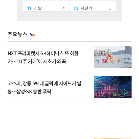
주요뉴스
NXT 프리마켓서 SK하이닉스 또 하한
가⋯‘11주 거래’에 시초가 왜곡
코스피, 장중 5%대 급락에 사이드카 발
동…삼성·SK 동반 폭락