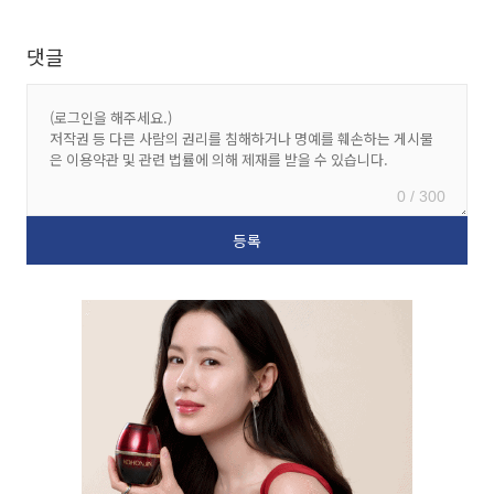
댓글
0 / 300