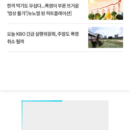
한끼 먹기도 무섭다...폭염이 부른 뜨거운
‘밥상 물가’[뉴노멀 된 히트플레이션]
오늘 KBO 긴급 실행위원회, 주말도 폭염
취소 될까