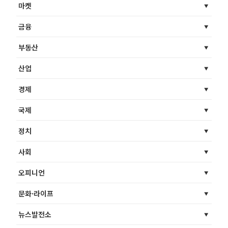
마켓
금융
부동산
산업
경제
국제
정치
사회
오피니언
문화·라이프
뉴스발전소