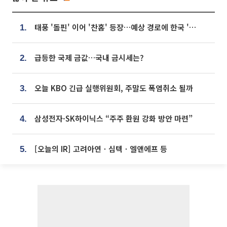
태풍 '돌핀' 이어 '찬홈' 등장…예상 경로에 한국 '한숨'
1.
급등한 국제 금값…국내 금시세는?
2.
오늘 KBO 긴급 실행위원회, 주말도 폭염취소 될까
3.
삼성전자·SK하이닉스 “주주 환원 강화 방안 마련”
4.
[오늘의 IR] 고려아연ㆍ심텍ㆍ엘앤에프 등
5.