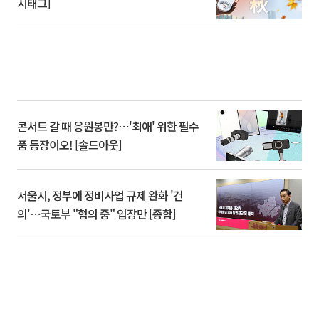
시태그]
콘서트 갈 때 응원봉만?⋯'최애' 위한 필수
품 등장이오! [솔드아웃]
서울시, 정부에 정비사업 규제 완화 '건
의'⋯국토부 "협의 중" 입장만 [종합]