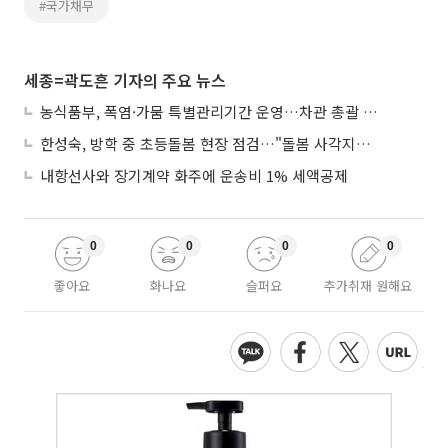
#국가채무
세종=곽도흔 기자의 주요 뉴스
농식품부, 폭염·가뭄 특별관리기간 운영…차관 총괄 대응체계 격상
한성숙, 방학 중 초등돌봄 현장 점검…"돌봄 사각지대 없애야"
내항선사와 장기계약 화주에 운송비 1% 세액공제
0
0
0
0
좋아요
화나요
슬퍼요
추가취재 원해요