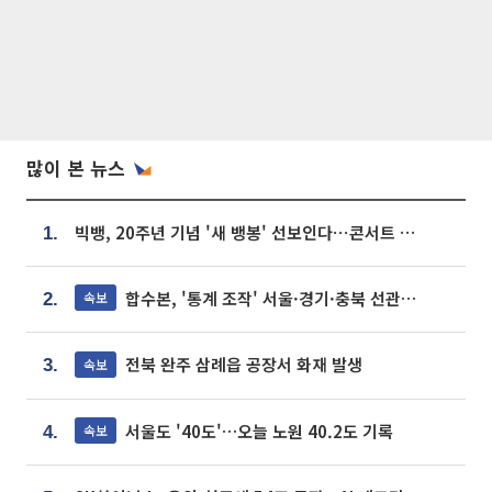
많이 본 뉴스
빅뱅, 20주년 기념 '새 뱅봉' 선보인다⋯콘서트 앞두고 팝업 개최
1.
합수본, '통계 조작' 서울·경기·충북 선관위 등 추가 압수수색
속보
2.
전북 완주 삼례읍 공장서 화재 발생
속보
3.
서울도 '40도'…오늘 노원 40.2도 기록
속보
4.