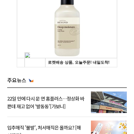
주요뉴스
22일 만에 다시 문 연 홈플러스…정상화 바
쁜데 재고 없어 ‘발동동’[가보니]
입추매직 '불발', 처서매직은 올까요? [해