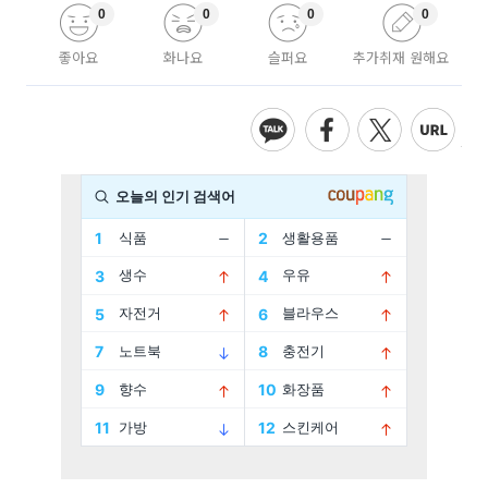
0
0
0
0
좋아요
화나요
슬퍼요
추가취재 원해요