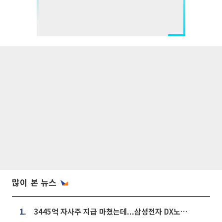
많이 본 뉴스
3445억 자사주 지급 마쳤는데...삼성전자 DX노조, 뒤늦은 '떼쓰기 집회'
1.