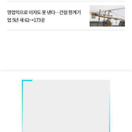
영업익으로 이자도 못 낸다…건설 한계기
업 5년 새 62→173곳