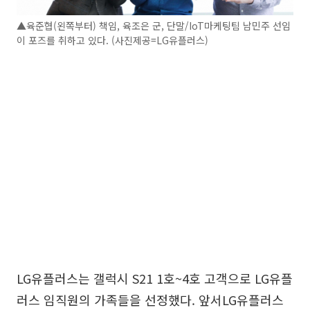
▲육준협(왼쪽부터) 책임, 육조은 군, 단말/IoT마케팅팀 남민주 선임
이 포즈를 취하고 있다. (사진제공=LG유플러스)
LG유플러스는 갤럭시 S21 1호~4호 고객으로 LG유플
러스 임직원의 가족들을 선정했다. 앞서LG유플러스