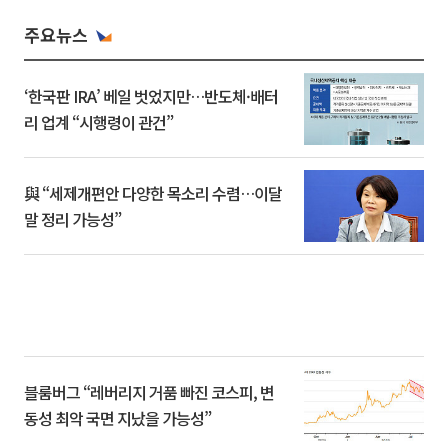
주요뉴스
‘한국판 IRA’ 베일 벗었지만…반도체·배터
리 업계 “시행령이 관건”
與 “세제개편안 다양한 목소리 수렴…이달
말 정리 가능성”
블룸버그 “레버리지 거품 빠진 코스피, 변
동성 최악 국면 지났을 가능성”