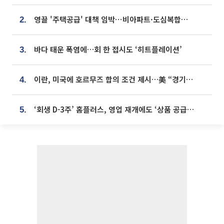
영끌 '주택공급' 대책 임박⋯비아파트·도심복합까지 총동원
2.
바다 태운 폭염에…회 한 접시도 ‘히트플레이션’
3.
이란, 미국에 호르무즈 합의 조건 제시…美 “경기 아직 안 끝나” [종합]
4.
‘회생 D-3주’ 홈플러스, 영업 재개에도 ‘상품 공급망’ 복구가 생존 관건
5.