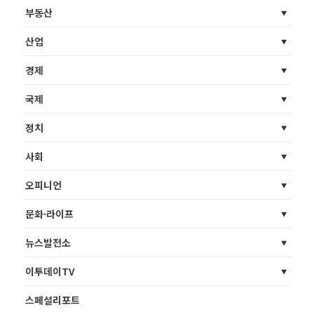
부동산
산업
경제
국제
정치
사회
오피니언
문화·라이프
뉴스발전소
이투데이TV
스페셜리포트