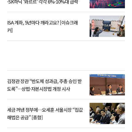
·SK하닉 '와르르' 각각 6%·10%대 급락
ISA 계좌, 5년마다 깨라고요? [이슈크래
커]
김정관 장관 “반도체 성과급, 주총 승인 받
도록”…상법·자본시장법 개정 시사
세금 꺼낸 정부에…오세훈 서울시장 “집값
해법은 공급” [종합]