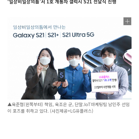
‘일상비일상의틈’서 1호 개통자 갤럭시 S21 전달식 진행
▲육준협(왼쪽부터) 책임, 육조은 군, 단말.IoT마케팅팀 남민주 선임
이 포즈를 취하고 있다. (사진제공=LG유플러스)