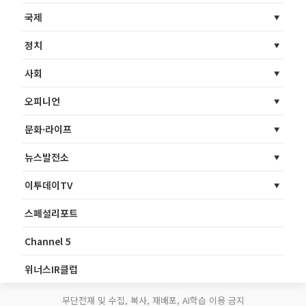
국제
정치
사회
오피니언
문화·라이프
뉴스발전소
이투데이TV
스페셜리포트
Channel 5
위너스IR클럽
무단전재 및 수집, 복사, 재배포, AI학습 이용 금지