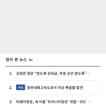
많이 본 뉴스
김정관 장관 “반도체 성과급, 주총 승인 받도록”…상법·자본시장법 개정 시사
1.
중부내륙고속도로서 미상 폭발물 발견
속보
2.
티웨이항공, 새 이름 '트리니티항공' 첫발…SSC 전략 본격화
3.