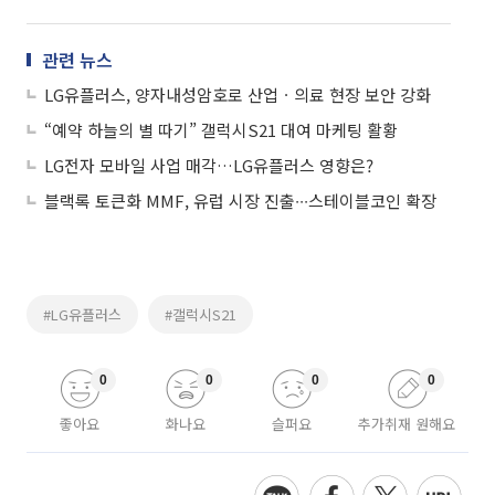
관련 뉴스
LG유플러스, 양자내성암호로 산업ㆍ의료 현장 보안 강화
“예약 하늘의 별 따기” 갤럭시S21 대여 마케팅 활황
LG전자 모바일 사업 매각…LG유플러스 영향은?
블랙록 토큰화 MMF, 유럽 시장 진출∙∙∙스테이블코인 확장
#LG유플러스
#갤럭시S21
0
0
0
0
좋아요
화나요
슬퍼요
추가취재 원해요