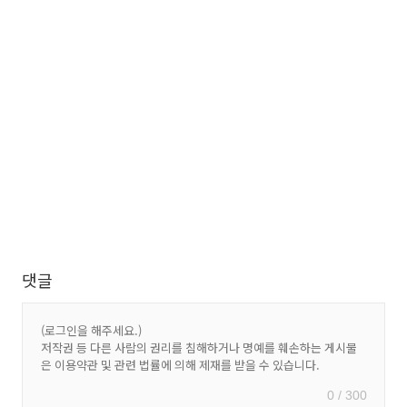
댓글
0 / 300