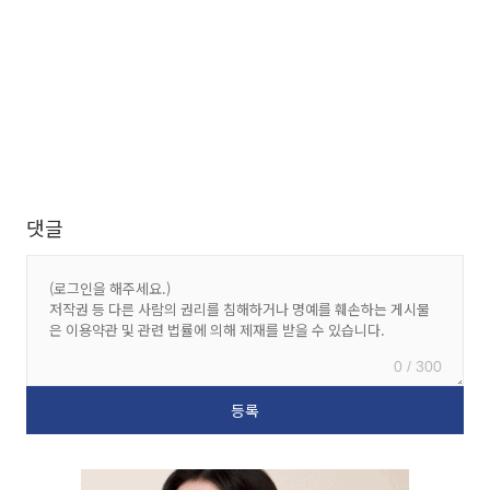
댓글
0 / 300