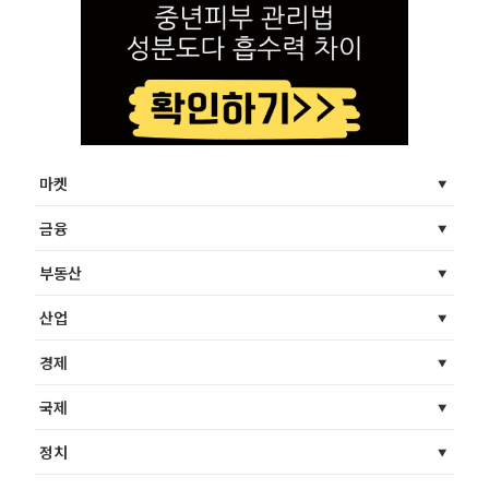
마켓
금융
부동산
산업
경제
국제
정치