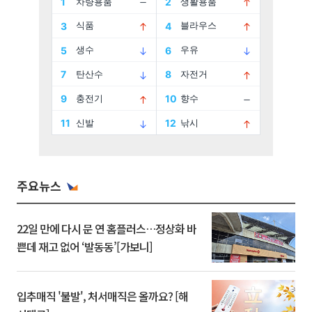
주요뉴스
22일 만에 다시 문 연 홈플러스…정상화 바
쁜데 재고 없어 ‘발동동’[가보니]
입추매직 '불발', 처서매직은 올까요? [해