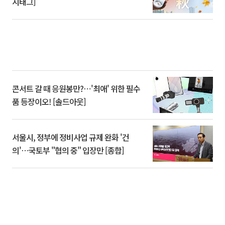
시태그]
콘서트 갈 때 응원봉만?⋯'최애' 위한 필수
품 등장이오! [솔드아웃]
서울시, 정부에 정비사업 규제 완화 '건
의'⋯국토부 "협의 중" 입장만 [종합]