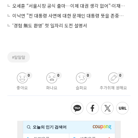
오세훈 “서울시장 공식 출마…이제 대권 생각 없어”·이재명 “재난지원금 기자회견 취소는 민주당 존중 결과” 外
이낙연 "전 대통령 사면에 대한 문재인 대통령 뜻을 존중한다"·유승민 "입양아가 반품하는 물건인가…인간 존엄 모독" 外
‘경험 無도 환영’ 첫 일자리 도전 설명서
#말말말
0
0
0
0
좋아요
화나요
슬퍼요
추가취재 원해요