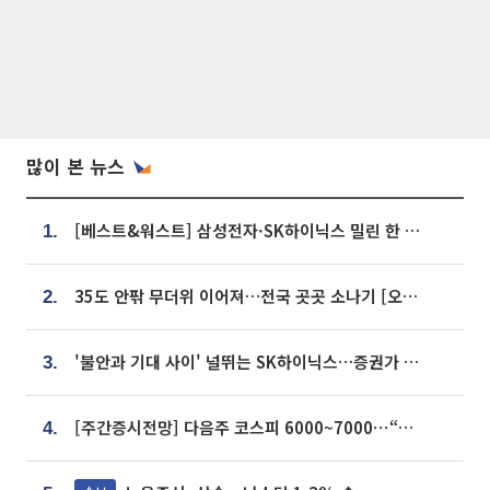
많이 본 뉴스
[베스트&워스트] 삼성전자·SK하이닉스 밀린 한 주…상상인증권은 85% 급등
1.
35도 안팎 무더위 이어져…전국 곳곳 소나기 [오늘 날씨]
2.
'불안과 기대 사이' 널뛰는 SK하이닉스…증권가 "HBM4·LTA 기반 펀터멘털 견고"
3.
[주간증시전망] 다음주 코스피 6000~7000⋯“外人 수급은 정책이 변수”
4.