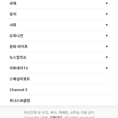
국제
정치
사회
오피니언
문화·라이프
뉴스발전소
이투데이TV
스페셜리포트
Channel 5
위너스IR클럽
무단전재 및 수집, 복사, 재배포, AI학습 이용 금지
Copyright 2006.
이투데이
. All rights reserved