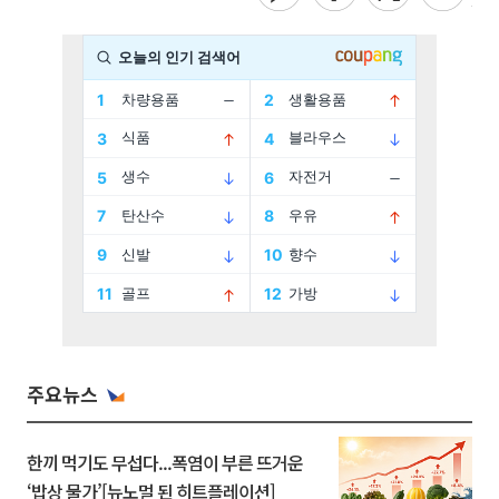
주요뉴스
한끼 먹기도 무섭다...폭염이 부른 뜨거운
‘밥상 물가’[뉴노멀 된 히트플레이션]