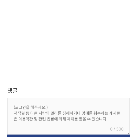
댓글
0 / 300