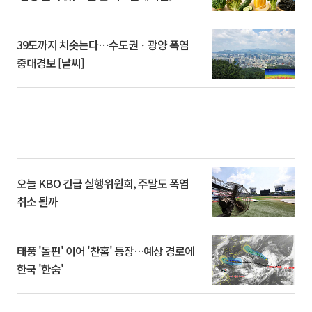
39도까지 치솟는다⋯수도권ㆍ광양 폭염
중대경보 [날씨]
오늘 KBO 긴급 실행위원회, 주말도 폭염
취소 될까
태풍 '돌핀' 이어 '찬홈' 등장…예상 경로에
한국 '한숨'