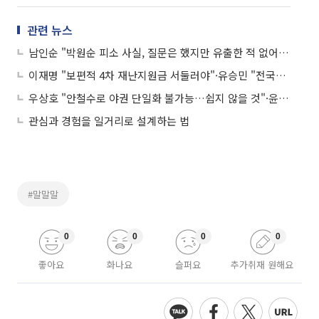
관련 뉴스
남인순 "박원순 피소 사실, 질문은 했지만 유출한 적 없어"·고민정 "코로나 사망자 수 적은 한국, 백신 확보 늦은 것 아냐" 外
이재명 "보편적 4차 재난지원금 서둘러야"·유승민 "전국민 지원금, 매표행위를 하려는 악성 포퓰리즘" 外
우상호 "안철수로 야권 단일화 불가능…쉽지 않을 것"·윤상현 "서울시장 야권주자는 안철수…현실 겸허히 인정해야" 外
관심과 경험을 일거리로 설계하는 법
#말말말
0
0
0
0
좋아요
화나요
슬퍼요
추가취재 원해요