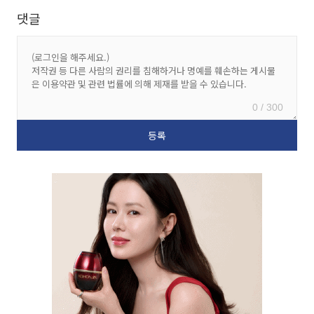
댓글
0 / 300