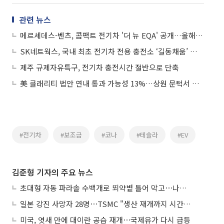
관련 뉴스
메르세데스-벤츠, 콤팩트 전기차 '더 뉴 EQA' 공개…올해 국내 출시
SK네트웍스, 국내 최초 전기차 전용 충전소 ‘길동채움’ 문 열어
제주 규제자유특구, 전기차 충전시간 절반으로 단축
美 클래리티 법안 연내 통과 가능성 13%…상원 문턱서 제동
#전기차
#보조금
#코나
#테슬라
#EV
김준형 기자의 주요 뉴스
초대형 자동 파라솔 수백개로 뙤약볕 틀어 막고⋯나라별 폭염 생존법
일본 강진 사망자 28명⋯TSMC "생산 재개까지 시간 필요해"
미국, 엿새 만에 대이란 공습 재개⋯국제유가 다시 급등