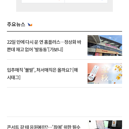
주요뉴스
22일 만에 다시 문 연 홈플러스…정상화 바
쁜데 재고 없어 ‘발동동’[가보니]
입추매직 '불발', 처서매직은 올까요? [해
시태그]
콘서트 갈 때 응원봉만?⋯'최애' 위한 필수