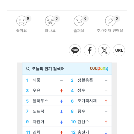
0
0
0
0
좋아요
화나요
슬퍼요
추가취재 원해요