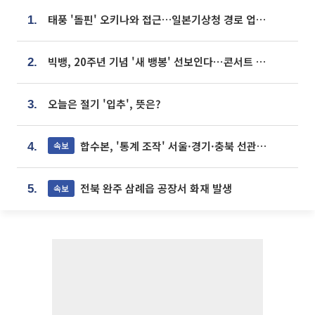
태풍 '돌핀' 오키나와 접근…일본기상청 경로 업데이트
1.
빅뱅, 20주년 기념 '새 뱅봉' 선보인다⋯콘서트 앞두고 팝업 개최
2.
오늘은 절기 '입추', 뜻은?
3.
합수본, '통계 조작' 서울·경기·충북 선관위 등 추가 압수수색
속보
4.
전북 완주 삼례읍 공장서 화재 발생
속보
5.