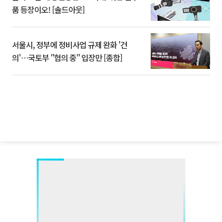
품 등장이오! [솔드아웃]
서울시, 정부에 정비사업 규제 완화 '건
의'⋯국토부 "협의 중" 입장만 [종합]