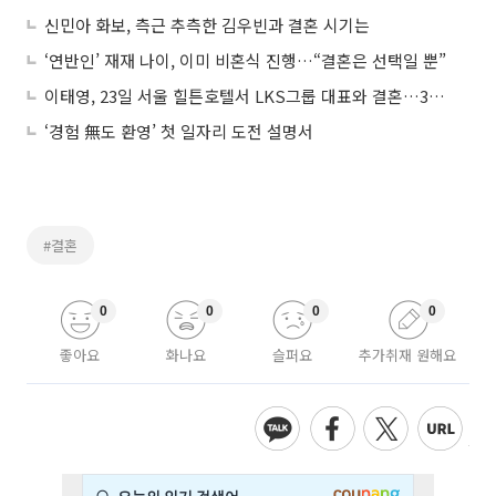
신민아 화보, 측근 추측한 김우빈과 결혼 시기는
‘연반인’ 재재 나이, 이미 비혼식 진행…“결혼은 선택일 뿐”
이태영, 23일 서울 힐튼호텔서 LKS그룹 대표와 결혼…3년간 열애 끝에 웨딩마치
‘경험 無도 환영’ 첫 일자리 도전 설명서
#결혼
0
0
0
0
좋아요
화나요
슬퍼요
추가취재 원해요