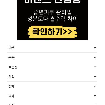
마켓
금융
부동산
산업
경제
국제