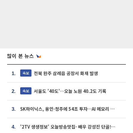
많이 본 뉴스
전북 완주 삼례읍 공장서 화재 발생
속보
1.
서울도 '40도'…오늘 노원 40.2도 기록
속보
2.
SK하이닉스, 용인·청주에 54조 투자…AI 메모리 생산기지 키운다
3.
'2TV 생생정보' 오늘방송맛집- 배우 강성진 단골! 쌀국수ㆍ푸팟퐁 커리 맛집 '블○○○'
4.