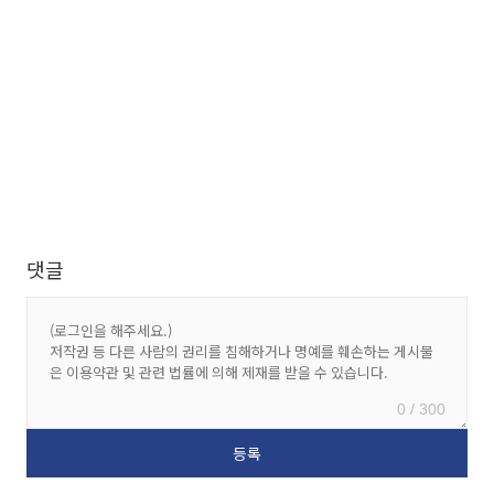
댓글
0 / 300