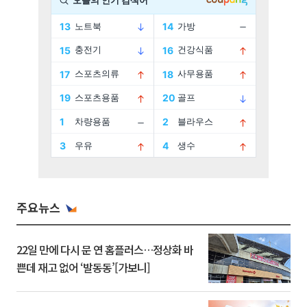
주요뉴스
22일 만에 다시 문 연 홈플러스…정상화 바
쁜데 재고 없어 ‘발동동’[가보니]