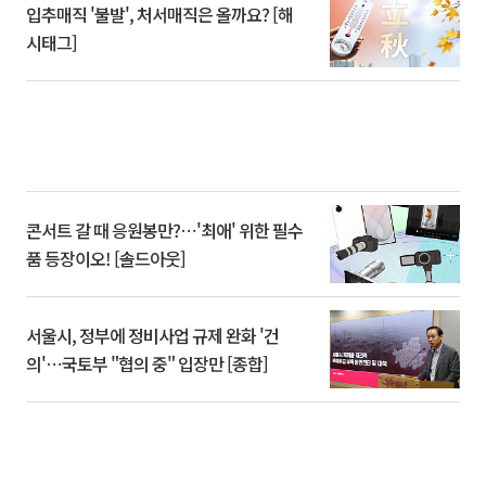
입추매직 '불발', 처서매직은 올까요? [해
시태그]
콘서트 갈 때 응원봉만?⋯'최애' 위한 필수
품 등장이오! [솔드아웃]
서울시, 정부에 정비사업 규제 완화 '건
의'⋯국토부 "협의 중" 입장만 [종합]