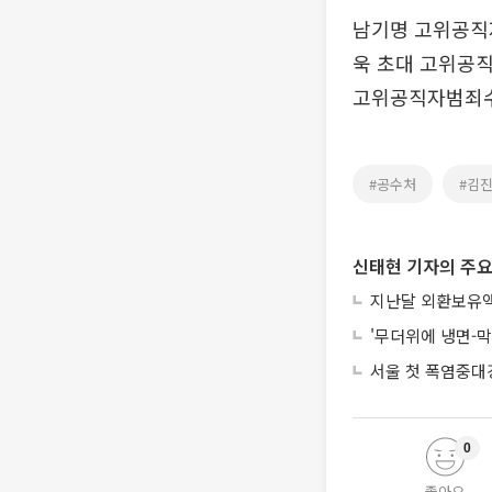
남기명 고위공직
욱 초대 고위공
고위공직자범죄수
#공수처
#김
신태현 기자의 주요
지난달 외환보유액 
'무더위에 냉면-
서울 첫 폭염중대
0
좋아요