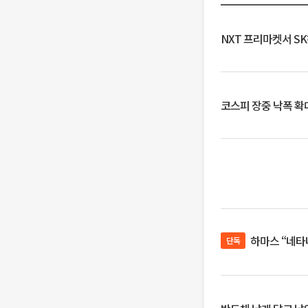
NXT 프리마켓서 S
코스피 장중 낙폭 확대에
하마스 “네타
단독