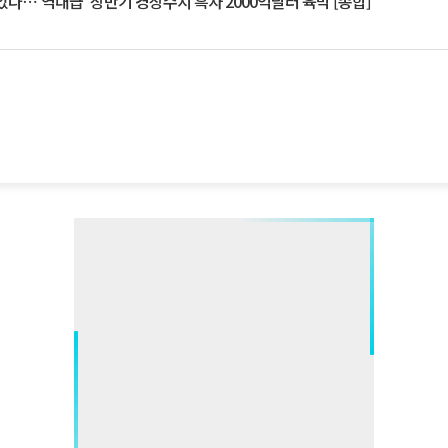
았다⋯'역대급' 상반기 경상수지 흑자 2000억달러 육박 [종합]