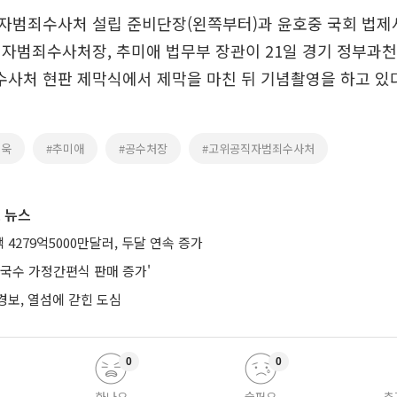
자범죄수사처 설립 준비단장(왼쪽부터)과 윤호중 국회 법제
직자범죄수사처장, 추미애 법무부 장관이 21일 경기 정부과
사처 현판 제막식에서 제막을 마친 뒤 기념촬영을 하고 있다
진욱
#추미애
#공수처장
#고위공직자범죄수사처
 뉴스
4279억5000만달러, 두달 연속 증가
막국수 가정간편식 판매 증가'
경보, 열섬에 갇힌 도심
0
0
화나요
슬퍼요
추