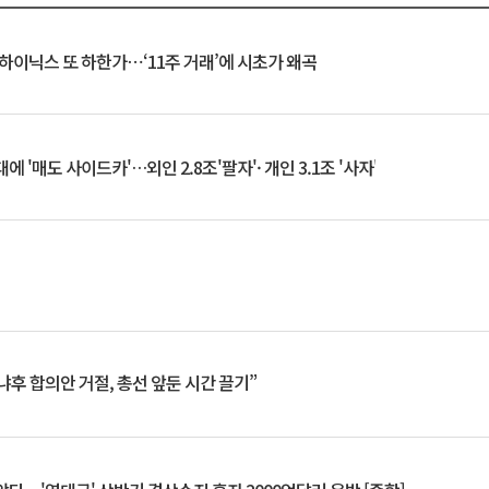
K하이닉스 또 하한가⋯‘11주 거래’에 시초가 왜곡
 '매도 사이드카'…외인 2.8조'팔자'· 개인 3.1조 '사자'
냐후 합의안 거절, 총선 앞둔 시간 끌기”