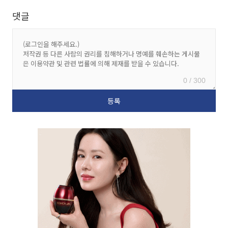
댓글
0 / 300