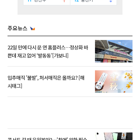
주요뉴스
22일 만에 다시 문 연 홈플러스…정상화 바
쁜데 재고 없어 ‘발동동’[가보니]
입추매직 '불발', 처서매직은 올까요? [해
시태그]
콘서트 갈 때 응원봉만?⋯'최애' 위한 필수