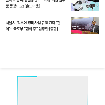
품 등장이오! [솔드아웃]
서울시, 정부에 정비사업 규제 완화 '건
의'⋯국토부 "협의 중" 입장만 [종합]