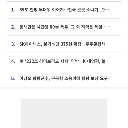
35도 안팎 무더위 이어져…전국 곳곳 소나기 [오늘 날씨]
1.
동해안은 시간당 80㎜ 폭우, 그 외 지역은 폭염…‘극과 극 날씨’
2.
SK하이닉스, 분기배당 375원 확정…주주환원책 9월로 앞당겨 발표
3.
美 ‘232조 하이브리드 제재’ 임박…K-태양광, 불확실성 털고 날개 다나
4.
이남오 함평군수, 군공항 소음피해 함평 보상 요구
5.