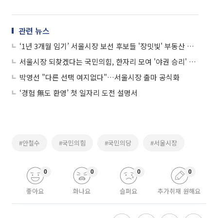
관련 뉴스
‘1년 3개월 임기’ 서울시장 보선 후보들 '장밋빛' 부동산 공약 남발
서울시장 되찾겠다는 국민의힘, 한자리 모여 '야권 승리' 강조
박영선 "다른 선택 여지없다"…서울시장 출마 공식화
‘경험 無도 환영’ 첫 일자리 도전 설명서
#안철수
#국민의힘
#국민의당
#서울시장
0
0
0
0
좋아요
화나요
슬퍼요
추가취재 원해요