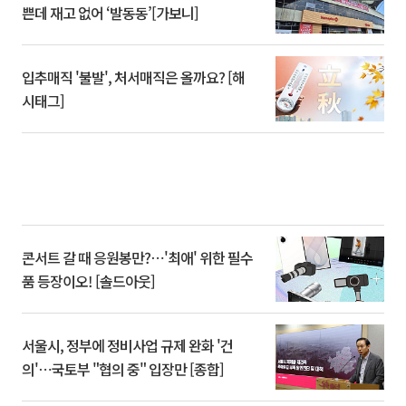
쁜데 재고 없어 ‘발동동’[가보니]
입추매직 '불발', 처서매직은 올까요? [해
시태그]
콘서트 갈 때 응원봉만?⋯'최애' 위한 필수
품 등장이오! [솔드아웃]
서울시, 정부에 정비사업 규제 완화 '건
의'⋯국토부 "협의 중" 입장만 [종합]