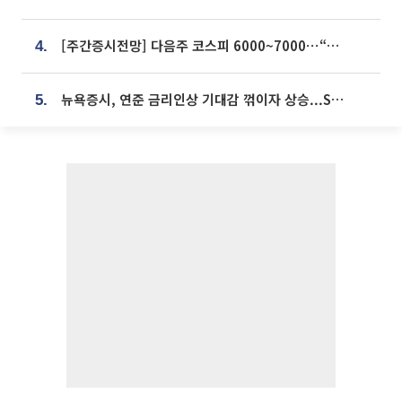
[주간증시전망] 다음주 코스피 6000~7000⋯“外人 수급은 정책이 변수”
4.
뉴욕증시, 연준 금리인상 기대감 꺾이자 상승...S&P500 사상 최고치 [종합]
5.