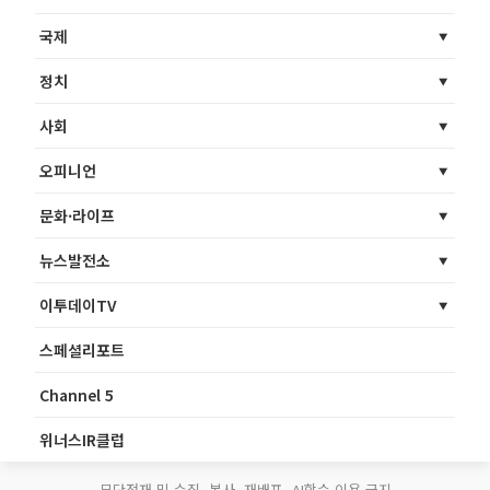
국제
정치
사회
오피니언
문화·라이프
뉴스발전소
이투데이TV
스페셜리포트
Channel 5
위너스IR클럽
무단전재 및 수집, 복사, 재배포, AI학습 이용 금지