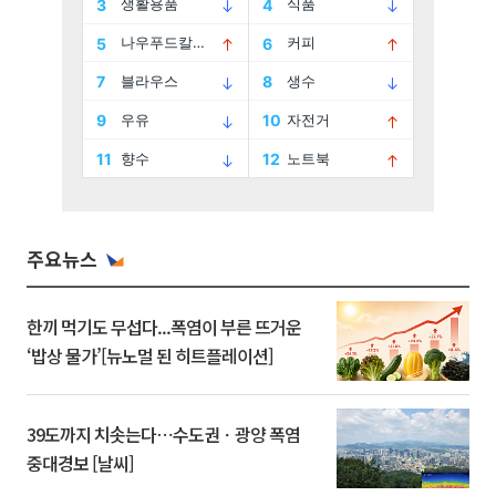
주요뉴스
한끼 먹기도 무섭다...폭염이 부른 뜨거운
‘밥상 물가’[뉴노멀 된 히트플레이션]
39도까지 치솟는다⋯수도권ㆍ광양 폭염
중대경보 [날씨]