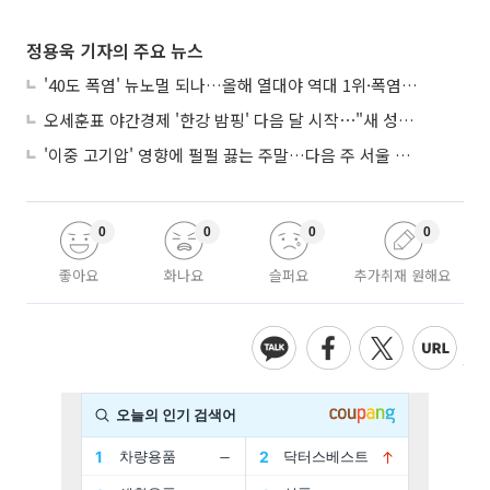
정용욱 기자의 주요 뉴스
'40도 폭염' 뉴노멀 되나…올해 열대야 역대 1위·폭염일수 평년 3배 넘어
오세훈표 야간경제 '한강 밤핑' 다음 달 시작⋯"새 성장동력 만들 것"
'이중 고기압' 영향에 펄펄 끓는 주말…다음 주 서울 포함 서쪽이 더 덥다
0
0
0
0
좋아요
화나요
슬퍼요
추가취재 원해요