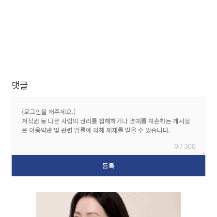
댓글
0 / 300