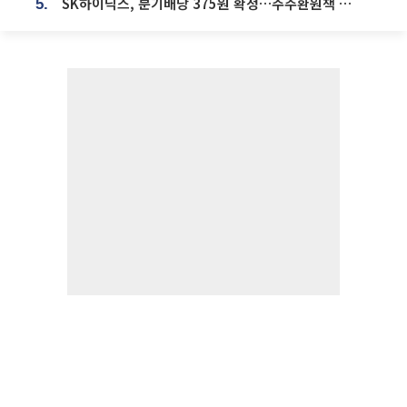
SK하이닉스, 분기배당 375원 확정…주주환원책 9월로 앞당겨 발표
5.