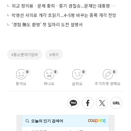
외교 정의용ㆍ문체 황희ㆍ중기 권칠승...문재인 대통령 개각 단행
박영선 사의로 개각 초읽기...4~5명 바꾸는 중폭 개각 전망
‘경험 無도 환영’ 첫 일자리 도전 설명서
#중소벤처기업부
#개각
0
0
0
0
좋아요
화나요
슬퍼요
추가취재 원해요