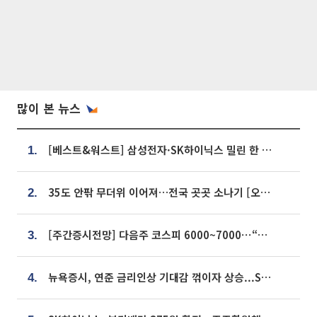
많이 본 뉴스
[베스트&워스트] 삼성전자·SK하이닉스 밀린 한 주…상상인증권은 85% 급등
1.
35도 안팎 무더위 이어져…전국 곳곳 소나기 [오늘 날씨]
2.
[주간증시전망] 다음주 코스피 6000~7000⋯“外人 수급은 정책이 변수”
3.
뉴욕증시, 연준 금리인상 기대감 꺾이자 상승...S&P500 사상 최고치 [종합]
4.