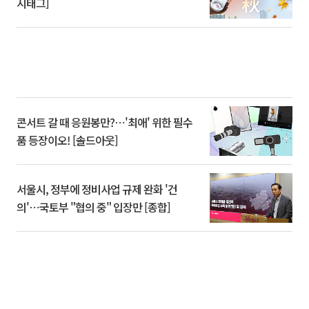
시태그]
콘서트 갈 때 응원봉만?⋯'최애' 위한 필수
품 등장이오! [솔드아웃]
서울시, 정부에 정비사업 규제 완화 '건
의'⋯국토부 "협의 중" 입장만 [종합]