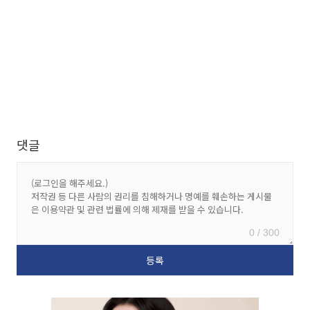
댓글
0 / 300