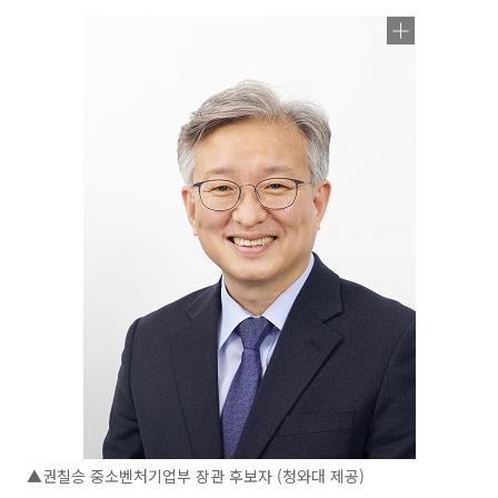
▲권칠승 중소벤처기업부 장관 후보자 (청와대 제공)