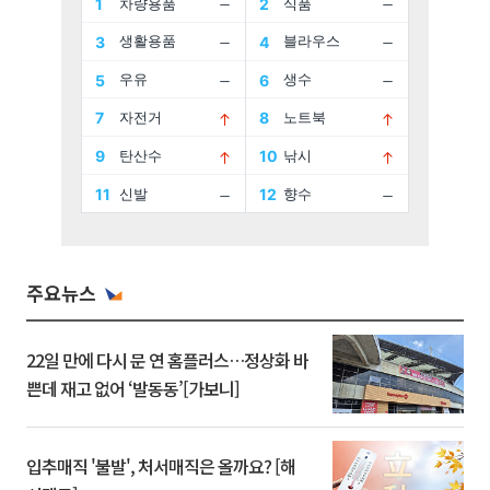
주요뉴스
22일 만에 다시 문 연 홈플러스…정상화 바
쁜데 재고 없어 ‘발동동’[가보니]
입추매직 '불발', 처서매직은 올까요? [해